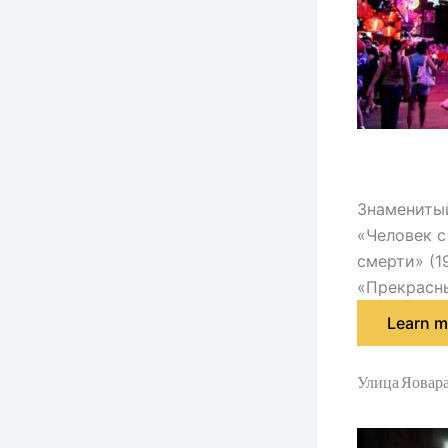
Знаменитый
«Человек с
смерти» (1
«Прекрасны
Learn m
Улица Яовара