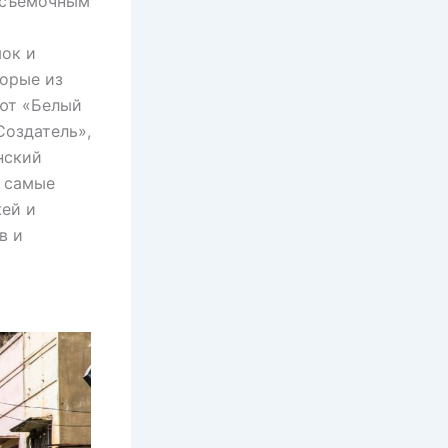
 съемочным
мок и
орые из
ают «Белый
Создатель»,
нский
м самые
жей и
в и