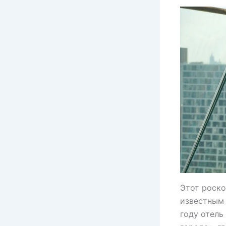
Этот роско
известным 
году отель