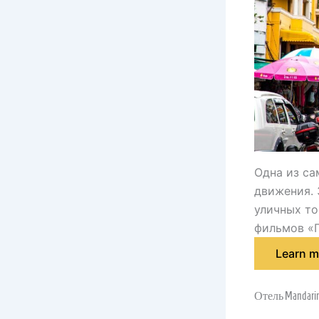
Одна из са
движения. 
уличных то
фильмов «П
Learn m
Отель Mandarin