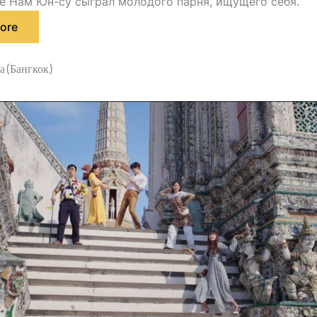
де Нам Юн-су сыграл молодого парня, ищущего себя.
ore
а (Бангкок)