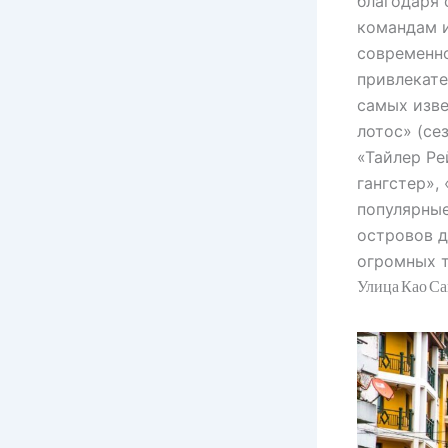
благодаря
командам 
современно
привлекат
самых изве
лотос» (се
«Тайлер Ре
гангстер»,
популярные
островов д
огромных т
Улица Као Са