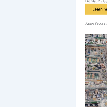
городе», г
Learn m
Храм Рассвет