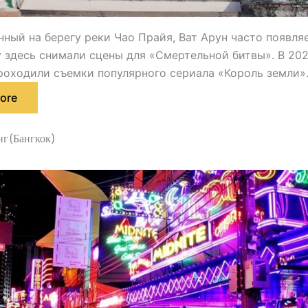
ный на берегу реки Чао Прайя, Ват Арун часто появляе
у здесь снимали сцены для «Смертельной битвы». В 202
роходили съемки популярного сериала «Король земли»
ore
г (Бангкок)