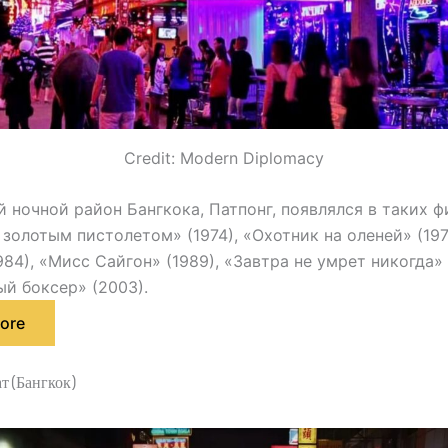
Credit: Modern Diplomacy
 ночной район Бангкока, Патпонг, появлялся в таких ф
 золотым пистолетом» (1974), «Охотник на оленей» (197
984), «Мисс Сайгон» (1989), «Завтра не умрет никогда» 
й боксер» (2003).
ore
т (Бангкок)