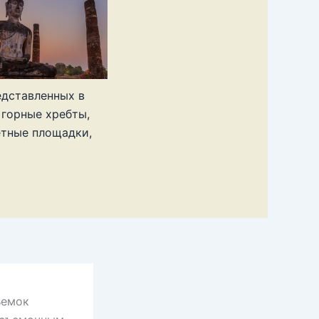
едставленных в
 горные хребты,
ётные площадки,
ъемок