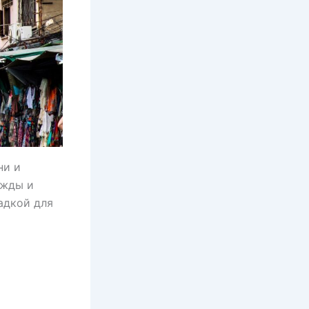
ни и
ежды и
адкой для