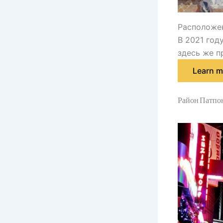
Расположен
В 2021 год
здесь же п
Learn m
Район Патпон