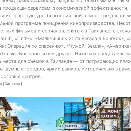
 своему разнообразному ландшафту, опытным местным
и продакшн-сервисам, экономической эффективности,
й инфраструктуре, благоприятной атмосфере для съе
ельной программе поощрения кинопроизводства. Некот
стных фильмов и сериалов, снятых в Таиланде, включ
зон 3), «Пляж», «Мальчишник 2: Из Вегаса в Бангкок», «
йк: Операция по спасению», «Чужой: Земля», «Америка
 «Только Бог простит» и другие. Ниже мы представляе
 места для съемок в Таиланде — от потрясающих пля
о шумных городов, ярких рынков, исторических храмо
орговых центров.
н (Бангкок)