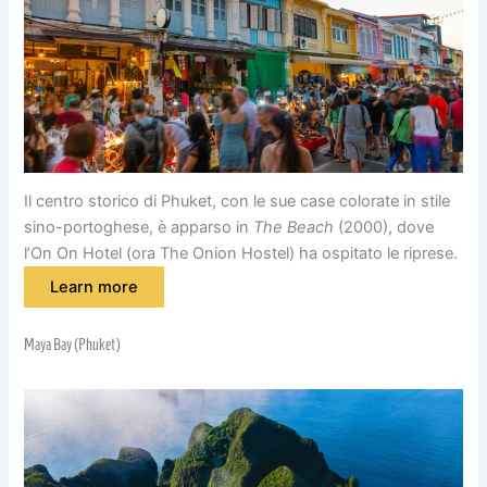
Il centro storico di Phuket, con le sue case colorate in stile
sino-portoghese, è apparso in
The Beach
(2000), dove
l’On On Hotel (ora The Onion Hostel) ha ospitato le riprese.
Learn more
Maya Bay (Phuket)