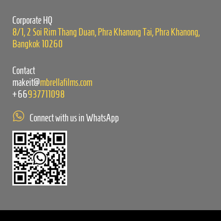
field
empty.
Corporate HQ
8/1, 2 Soi Rim Thang Duan, Phra Khanong Tai, Phra Khanong,
Bangkok 10260
Contact
makeit@
mbrellafilms.com
+66
937711098
Connect with us in WhatsApp