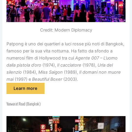
Credit: Modern Diplomacy
Patpong è uno dei quartieri a luci rosse più noti di Bangkok,
famoso per la sua vita notturna. Ha fatto da sfondo a
numerosi film di Hollywood tra cui
Agente 007 – L’uomo
dalla pistola d’oro
(1974),
Il cacciatore
(1978),
Urla del
silenzio
(1984),
Miss Saigon
(1989),
Il domani non muore
mai
(1997) e
Beautiful Boxer
(2003).
Learn more
Yaowarat Road (Bangkok)