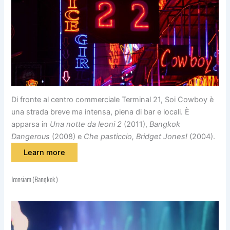
Di fronte al centro commerciale Terminal 21, Soi Cowboy è
una strada breve ma intensa, piena di bar e locali. È
apparsa in
Una notte da leoni 2
(2011),
Bangkok
Dangerous
(2008) e
Che pasticcio, Bridget Jones!
(2004).
Learn more
Iconsiam (Bangkok)