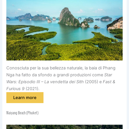
Conosciuta per la sua bellezza naturale, la baia di Phang
Nga ha fatto da sfondo a grandi produzioni come
Star
Wars: Episodio III – La vendetta dei Sith
(2005) e
Fast &
Furious 9
(2021).
Learn more
Naiyang Beach (Phuket)