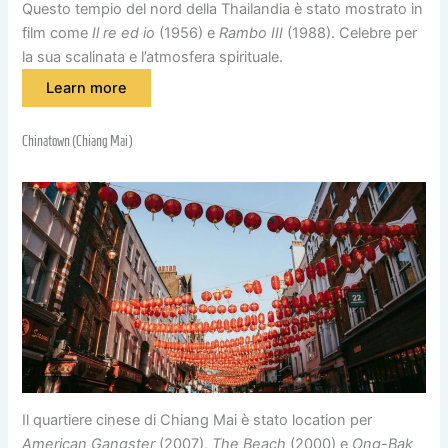
Questo tempio del nord della Thailandia è stato mostrato in
film come
Il re ed io
(1956) e
Rambo III
(1988). Celebre per
la sua scalinata e l’atmosfera spirituale.
Learn more
Chinatown (Chiang Mai)
Il quartiere cinese di Chiang Mai è stato location per
American Gangster
(2007),
The Beach
(2000) e
Ong-Bak