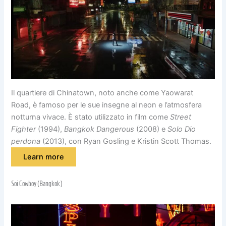
Il quartiere di Chinatown, noto anche come Yaowarat
Road, è famoso per le sue insegne al neon e l’atmosfera
notturna vivace. È stato utilizzato in film come
Street
Fighter
(1994),
Bangkok Dangerous
(2008) e
Solo Dio
perdona
(2013), con Ryan Gosling e Kristin Scott Thomas.
Learn more
Soi Cowboy (Bangkok)