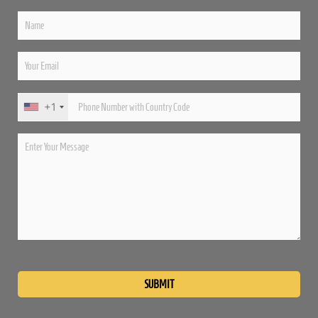
+1
Please
leave
this