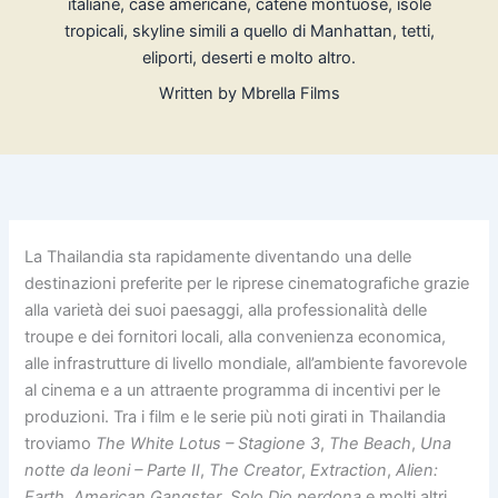
italiane, case americane, catene montuose, isole
tropicali, skyline simili a quello di Manhattan, tetti,
eliporti, deserti e molto altro.
Written by
Mbrella Films
La Thailandia sta rapidamente diventando una delle
destinazioni preferite per le riprese cinematografiche grazie
alla varietà dei suoi paesaggi, alla professionalità delle
troupe e dei fornitori locali, alla convenienza economica,
alle infrastrutture di livello mondiale, all’ambiente favorevole
al cinema e a un attraente programma di incentivi per le
produzioni. Tra i film e le serie più noti girati in Thailandia
troviamo
The White Lotus – Stagione 3
,
The Beach
,
Una
notte da leoni – Parte II
,
The Creator
,
Extraction
,
Alien:
Earth
,
American Gangster
,
Solo Dio perdona
e molti altri.