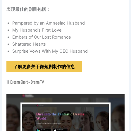
表现最佳的剧目包括：
Pampered by an Amnesiac Husband
My Husband’s First Love
Embers of Our Lost Romance
Shattered Hearts
Surprise Vows With My CEO Husband
了解更多关于微短剧制作的信息
11.
DreameShort – Drama TV