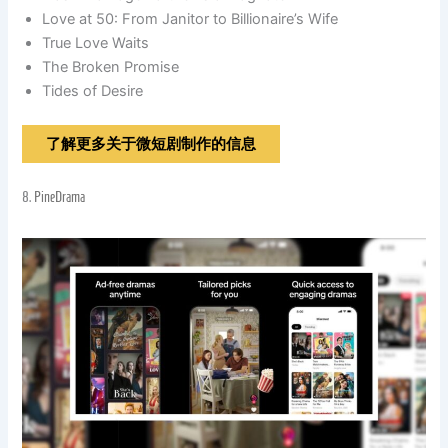
Love at 50: From Janitor to Billionaire’s Wife
True Love Waits
The Broken Promise
Tides of Desire
了解更多关于微短剧制作的信息
8.
PineDrama