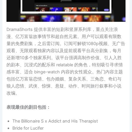
DramaShorts 提供丰富的短剧和竖屏系列库，重点关注浪
漫、亿万富翁故事情节和超自然元素。用户可以观看有限数
量的免费剧集，之后需订阅。订阅可解锁1080p视频、无广告
观看、无限观看独家内容以及提前观看平台高分剧集，每月
还新增10多个独家系列。该平台强调高制作价值、引人入胜
的剧本、沉浸式的配乐和 relatable 的角色，特别吸引寻求情
感丰富、适合 binge-watch 内容的女性观众。热门内容主题
包括亿万富翁恋情、包办婚姻、复杂关系、三角恋、奇幻与
狼人恋情、武侠、惊悚、悬疑、动作、时间旅行叙事和小说
改编。
表现最佳的剧目包括：
The Billionaire S x Addict and His Therapist
Bride for Lucifer