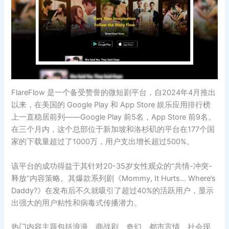
FlareFlow 是一个备受赞誉的微短剧平台，自2024年4月推出
以来，在美国的 Google Play 和 App Store 娱乐应用排行榜
上一直稳居前列——Google Play 前5名，App Store 前9名。
在三个月内，这个总部位于新加坡和洛杉矶的平台在177个国
家的下载量超过了1000万，用户支出增长超过500%。
该平台的成功得益于其针对20-35岁女性观众的“共情-冲突-
释放”内容策略。其爆款系列剧《Mommy, It Hurts… Where’s
Daddy?》在发布后不久就吸引了超过40%的活跃用户，显示
出强大的用户粘性和病毒式传播潜力。
热门内容主题包括浪漫、商战剧、奇幻、都市言情、社会现