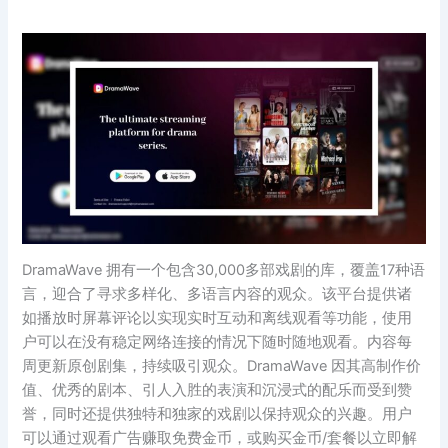
DramaWave 拥有一个包含30,000多部戏剧的库，覆盖17种语
言，迎合了寻求多样化、多语言内容的观众。该平台提供诸
如播放时屏幕评论以实现实时互动和离线观看等功能，使用
户可以在没有稳定网络连接的情况下随时随地观看。内容每
周更新原创剧集，持续吸引观众。DramaWave 因其高制作价
值、优秀的剧本、引人入胜的表演和沉浸式的配乐而受到赞
誉，同时还提供独特和独家的戏剧以保持观众的兴趣。用户
可以通过观看广告赚取免费金币，或购买金币/套餐以立即解