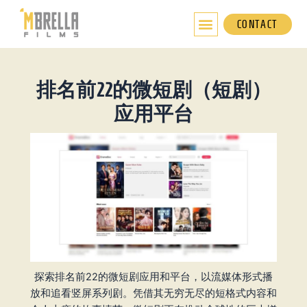
跳
至
CONTACT
内
容
排名前22的微短剧（短剧）
应用平台
探索排名前22的微短剧应用和平台，以流媒体形式播
放和追看竖屏系列剧。凭借其无穷无尽的短格式内容和