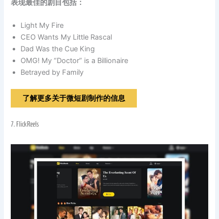
表现最佳的剧目包括：
Light My Fire
CEO Wants My Little Rascal
Dad Was the Cue King
OMG! My “Doctor” is a Billionaire
Betrayed by Family
了解更多关于微短剧制作的信息
7.
FlickReels