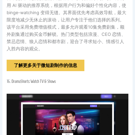
用 AI 驱动的推荐系统，根据用户行为和偏好个性化内容，使
binge-watching 变得无缝。其界面优先考虑高效导航，最大
限度地减少无休止的滚动，让用户专注于他们选择的系列。
该平台采用免费增值模式，最多允许观看10集免费剧集，额
外剧集通过购买金币解锁。热门类型包括浪漫、CEO 恋情、
禁忌恋情、狼人恋情和都市剧，迎合了寻求短小、情感引人
入胜内容的观众。
了解更多关于微短剧制作的信息
16.
DramaShorts: Watch TV & Shows