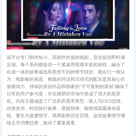
该平台专门制作短小、高制作价值的戏剧，旨在提供即时满
足感。每个系列都提供一个紧凑而情感丰富的旅程，融合了
自成一体的故事弧线和意想不到的情节转折。观众们一致认
为，电影般的画质、精炼的对话和沉浸式的配乐是其核心价
值驱动力。持续的原创作品和独家的“不可复制的原创”确保了
日常的用户参与度，并在拥挤的市场中形成了强大的差异
化。内容主题涵盖了广泛的高需求类型：狼人与CEO恋情、
武侠史诗、时间旅行叙事、悬疑惊悚、秘密或隐藏身份弧
线、重生与逆袭情节、黑帮剧和历史言情。这些故事情节继
续主导消费趋势，推动了重复观看。