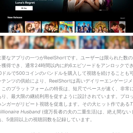
要なアプリの一つがReelShortです。ユーザーは限られた数
を獲得でき、通常24時間以内に約6エピソードをアンロックで
10ドルで500コインのバンドルを購入して視聴を続けることも
テンツの供給により、ReelShortは高いデイリーエンゲージ
。このプラットフォームの特長は、短尺でペースが速く、非常
あり、最大限の継続利用を促すように設計されています。プロ
ハンガーがリピート視聴を促進します。その大ヒット作である
T
illionaire Husband
(億万長者の夫の二重生活)は、絶え間ない
れ、5億回以上の視聴回数を記録しています。