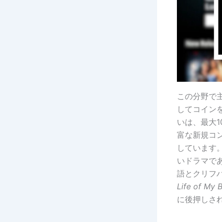
この分野で主
してコイン
いは、最大
富な新規コン
しています
いドラマで
語とクリフ
Life of My B
に後押しさ