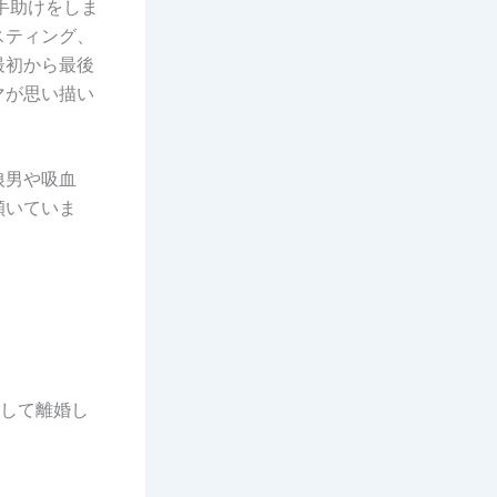
手助けをしま
スティング、
最初から最後
マが思い描い
狼男や吸血
傾いていま
嬢とは決して離婚し