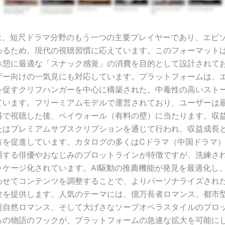
oxは、短尺ドラマ分野のもう一つの主要プレイヤーであり、エピ
わるため、現代の視聴習慣に応えています。このフォーマット
休憩に最適な「スナック感覚」の消費を目的として設計されて
ザー向けの一気見にも対応しています。プラットフォームは、
を促すクリフハンガーを中心に構築された、中毒性の高いスト
ています。フリーミアムモデルで運営されており、ユーザーは
料で視聴した後、ペイウォール（有料の壁）に当たります。収
たはプレミアムサブスクリプションを通じて行われ、収益成長
方を促進しています。カタログの多くはCドラマ（中国ドラマ
場する俳優やおなじみのプロットラインが特徴ですが、洗練さ
ッケージ化されています。AI駆動の推薦機能が発見を最適化し
わせてコンテンツを調整することで、よりパーソナライズされ
験を提供します。人気のテーマには、億万長者ロマンス、都市
超自然ロマンス、そして大げさなソープオペラスタイルのプロ
らの物語のフックが、プラットフォームの急速な拡大を可能に