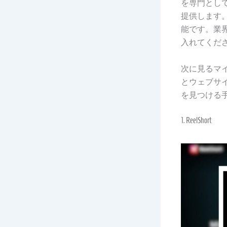
を専門とし
提供します
能です。業
入れてくだ
次に見るマ
とウェブサ
を見つける
1.
ReelShort