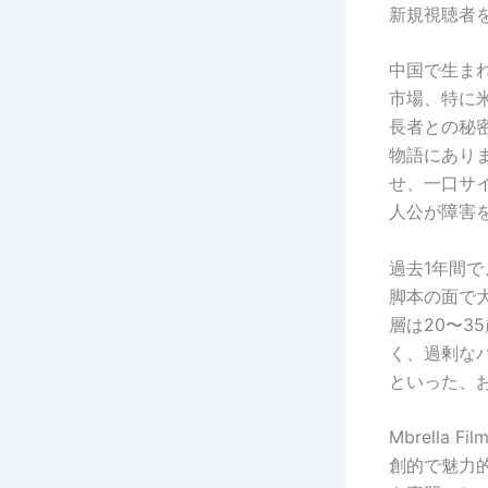
新規視聴者
中国で生ま
市場、特に
長者との秘
物語にあり
せ、一口サ
人公が障害
過去1年間
脚本の面で
層は20〜
く、過剰な
といった、
Mbrella
創的で魅力