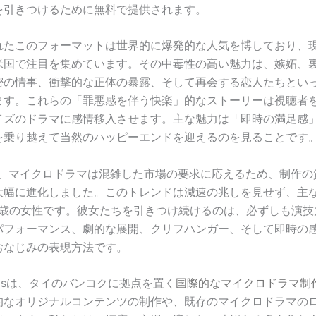
を引きつけるために無料で提供されます。
れたこのフォーマットは世界的に爆発的な人気を博しており、
米国で注目を集めています。その中毒性の高い魅力は、嫉妬、
密の情事、衝撃的な正体の暴露、そして再会する恋人たちとい
ます。これらの「罪悪感を伴う快楽」的なストーリーは視聴者
イズのドラマに感情移入させます。主な魅力は「即時の満足感
を乗り越えて当然のハッピーエンドを迎えるのを見ることです
で、マイクロドラマは混雑した市場の要求に応えるため、制作の
大幅に進化しました。このトレンドは減速の兆しを見せず、主
35歳の女性です。彼女たちを引きつけ続けるのは、必ずしも演技
パフォーマンス、劇的な展開、クリフハンガー、そして即時の
おなじみの表現方法です。
 Filmsは、タイのバンコクに拠点を置く
国際的なマイクロドラマ制
的なオリジナルコンテンツの制作や、既存のマイクロドラマの