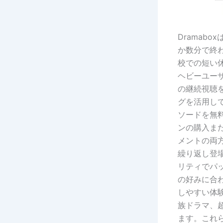
Dramab
か数分で終
校での短い
ヘビーユー
の継続視聴
グを活用し
ソードを無
ンの購入ま
メントの両
繰り返し登
リティでパ
の好みに合
しやすい体
族ドラマ、
ます。これ