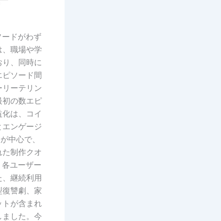
ソードがわず
は、職場や学
おり、同時に
エピソード間
ーリーテリン
最初の数エピ
益化は、コイ
とエンゲージ
）が中心で、
れた制作クオ
、各ユーザー
た、継続利用
型復讐劇、家
ットが含まれ
しました。今