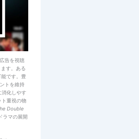
の広告を視聴
きます。ある
可能です。豊
メントを維持
に消化しやす
ット重視の物
he Double
ドラマの展開