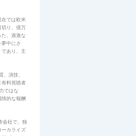
現在では欧米
裏切り、億万
った、過激な
を夢中にさ
」であり、主
。
質、演技、
な有料視聴者
力ではな
感情的な報酬
作会社
で、独
ローカライズ