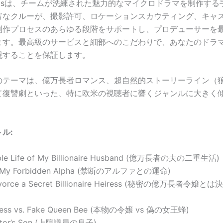
ms
は、チームが洗練された魅力的なマイクロドラマを制作する
富なクルーが、撮影許可、ロケーションスカウティング、キャ
制作プロセスのあらゆる段階をサポートし、プロデューサーを
ます。最高級のサービスと細部へのこだわりで、あなたのドラ
現することを保証します。
のテーマは、億万長者ロマンス、超自然的ストーリーライン（
て復讐劇といった、特に欧米の視聴者に響くジャンルに大きく
ル:
ble Life of My Billionaire Husband (億万長者の夫の二重生活)
o My Forbidden Alpha (禁断のアルファとの運命)
ivorce a Secret Billionaire Heiress (秘密の億万長者令
iress vs. Fake Queen Bee (本物の令嬢 vs 偽の女王蜂)
ator’s Son (上院議員の息子)