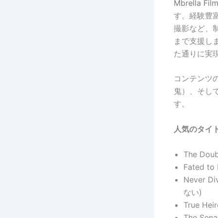
Mbrella Fil
す。経験豊
撮影など、
まで支援し
た通りに実
コンテンツ
鬼）、そし
す。
人気のタイト
The Dou
Fated t
Never D
ない)
True He
The Sen