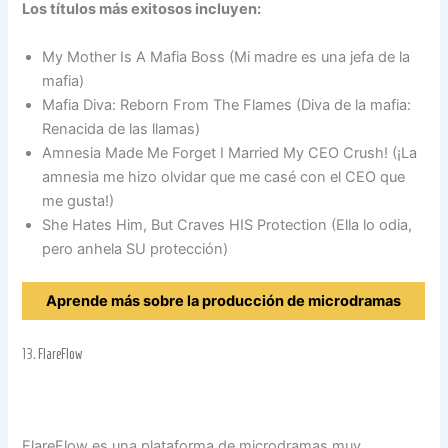
Los títulos más exitosos incluyen:
My Mother Is A Mafia Boss (Mi madre es una jefa de la
mafia)
Mafia Diva: Reborn From The Flames (Diva de la mafia:
Renacida de las llamas)
Amnesia Made Me Forget I Married My CEO Crush! (¡La
amnesia me hizo olvidar que me casé con el CEO que
me gusta!)
She Hates Him, But Craves HIS Protection (Ella lo odia,
pero anhela SU protección)
Aprende más sobre la producción de microdramas
13.
FlareFlow
FlareFlow es una plataforma de microdramas muy