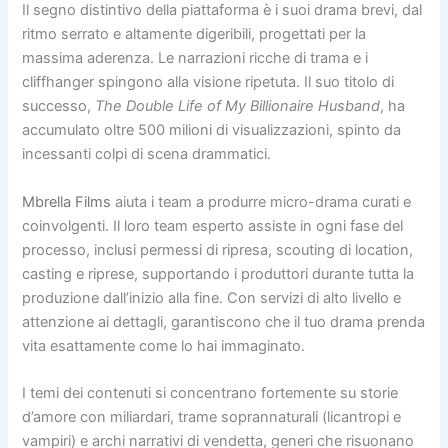
Il segno distintivo della piattaforma è i suoi drama brevi, dal
ritmo serrato e altamente digeribili, progettati per la
massima aderenza. Le narrazioni ricche di trama e i
cliffhanger spingono alla visione ripetuta. Il suo titolo di
successo,
The Double Life of My Billionaire Husband
, ha
accumulato oltre 500 milioni di visualizzazioni, spinto da
incessanti colpi di scena drammatici.
Mbrella Films
aiuta i team a produrre micro-drama curati e
coinvolgenti. Il loro team esperto assiste in ogni fase del
processo, inclusi permessi di ripresa, scouting di location,
casting e riprese, supportando i produttori durante tutta la
produzione dall’inizio alla fine. Con servizi di alto livello e
attenzione ai dettagli, garantiscono che il tuo drama prenda
vita esattamente come lo hai immaginato.
I temi dei contenuti si concentrano fortemente su storie
d’amore con miliardari, trame soprannaturali (licantropi e
vampiri) e archi narrativi di vendetta, generi che risuonano