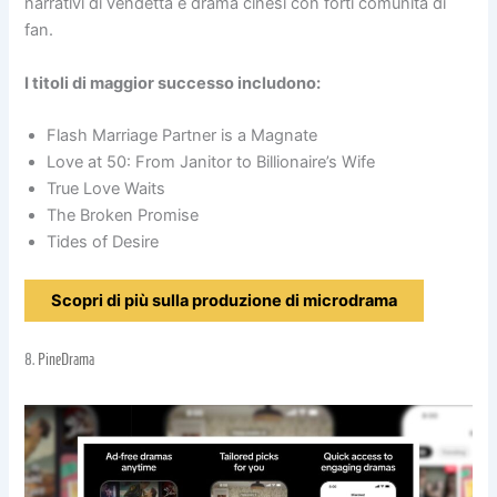
narrativi di vendetta e drama cinesi con forti comunità di
fan.
I titoli di maggior successo includono:
Flash Marriage Partner is a Magnate
Love at 50: From Janitor to Billionaire’s Wife
True Love Waits
The Broken Promise
Tides of Desire
Scopri di più sulla produzione di microdrama
8.
PineDrama