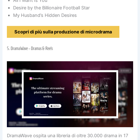
All I Want Is You
Desire by the Billionaire Football Star
My Husband’s Hidden Desires
Scopri di più sulla produzione di microdrama
5.
DramaWave – Dramas & Reels
DramaWave ospita una libreria di oltre 30.000 drama in 17