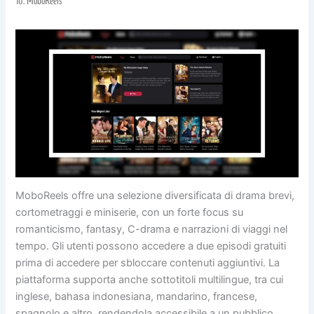
10.
MoboReels
MoboReels offre una selezione diversificata di drama brevi,
cortometraggi e miniserie, con un forte focus su
romanticismo, fantasy, C-drama e narrazioni di viaggi nel
tempo. Gli utenti possono accedere a due episodi gratuiti
prima di accedere per sbloccare contenuti aggiuntivi. La
piattaforma supporta anche sottotitoli multilingue, tra cui
inglese, bahasa indonesiana, mandarino, francese,
spagnolo e altro, rendendola accessibile a un pubblico