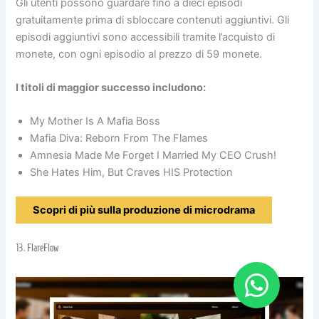
Gli utenti possono guardare fino a dieci episodi
gratuitamente prima di sbloccare contenuti aggiuntivi. Gli
episodi aggiuntivi sono accessibili tramite l’acquisto di
monete, con ogni episodio al prezzo di 59 monete.
I titoli di maggior successo includono:
My Mother Is A Mafia Boss
Mafia Diva: Reborn From The Flames
Amnesia Made Me Forget I Married My CEO Crush!
She Hates Him, But Craves HIS Protection
Scopri di più sulla produzione di microdrama
13.
FlareFlow