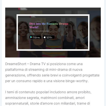
DreameShort – Drama TV si posiziona come una
piattaforma di streaming di mini-drama di nuova
generazione, offrendo serie brevi e coinvolgenti progettate
per un consumo rapido e una visione binge-worthy.
I temi di contenuto popolari includono amore proibito,
ammirazione segreta, matrimoni combinati, amori
soprannaturali, storie d’amore con miliardari, trame di