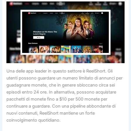
Una delle app leader in questo settore è ReelShort. Gli
utenti possono guardare un numero limitato di annunci per
guadagnare monete, che in genere sbloccano circa sei
episodi entro 24 ore. In alternativa, possono acquistare
pacchetti di monete fino a $10 per 500 monete per
continuare a guardare. Con una pipeline abbondante di
nuovi contenuti, ReelShort mantiene un forte
coinvolgimento quotidiano.