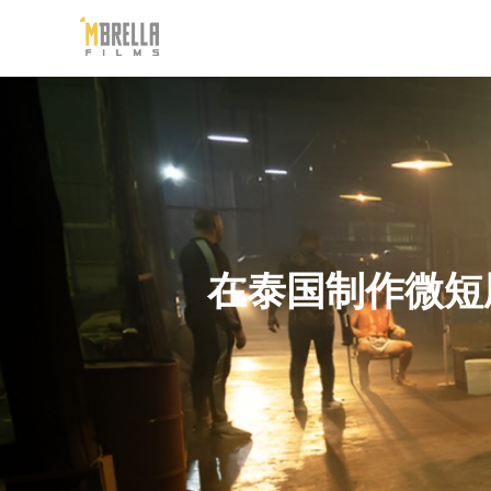
跳
至
内
容
在泰国制作微短