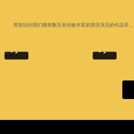
美
亚
即刻访问我们拥有数百名经验丰富的英语演员的作品库 。
国
洲
人
人
才
才