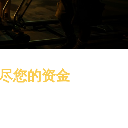
耗尽您的资金
但您的预算却在拖后腿 。