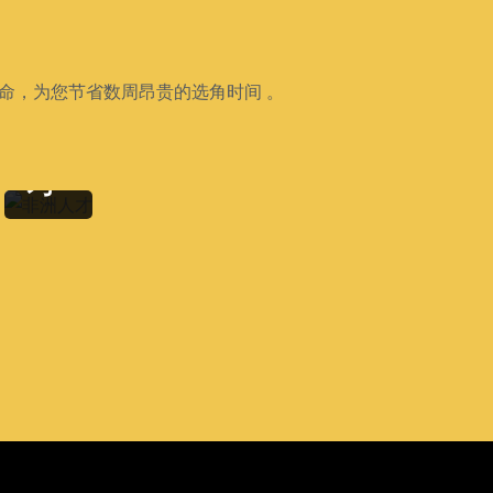
非
命，为您节省数周昂贵的选角时间 。
洲
人
才