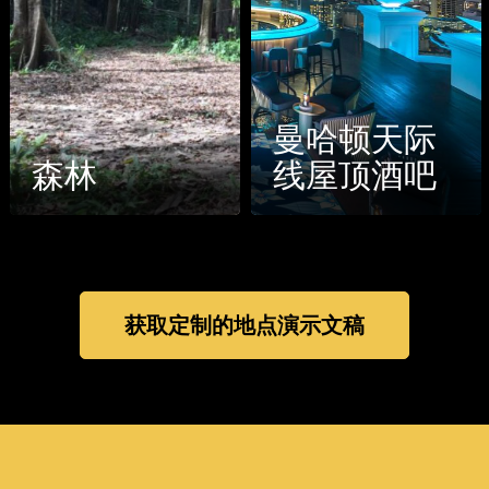
曼哈顿天际
牛仔
线屋顶酒吧
场
获取定制的地点演示文稿