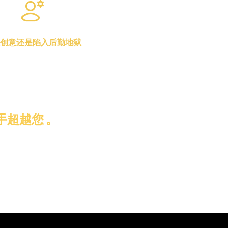
创意还是陷入后勤地狱
于勘景、获取许可和管理选角的泥
于最重要的事情：创作一个好故事
。
超越您 。