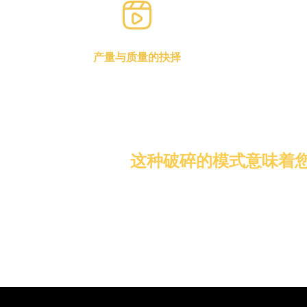
产量与质量的抉择
是粗制滥造用户划走即忘的低预算剧集，还是倾尽全
您要么
力打造一部精品“爆款”而竞争对手却发布了五部 。
验的
这种破碎的模式意味着您