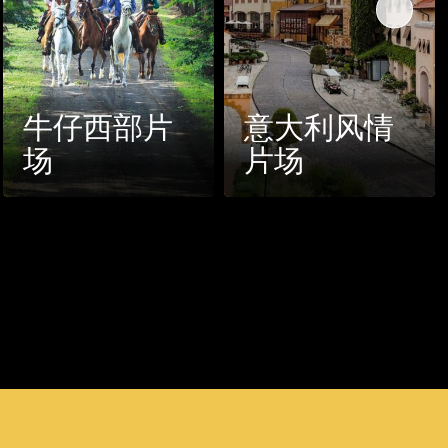
西部片
意大利风情
新英
片场
区和