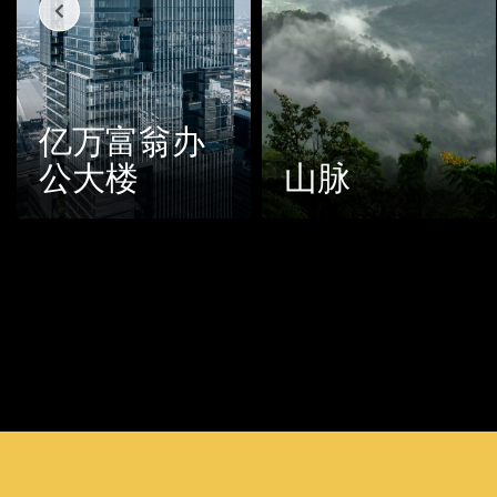
富翁办
楼
山脉
森林