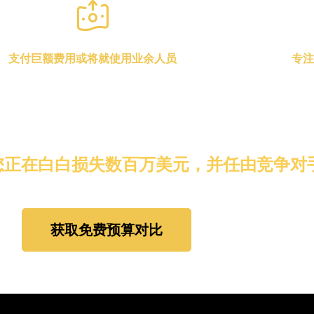
支付巨额费用或将就使用业余人员
专注
支付令人咋舌的美国制作费率，要么拿毫无经
您的制片人深陷
当地团队冒险，这可能会毁了您的整个项目 。
潭，而无法专注
正在白白损失数百万美元，并任由竞争对手
获取免费预算对比