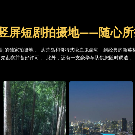
. 竖屏短剧拍摄地——随心
到的独家拍摄地 。 从荒岛和哥特式吸血鬼豪宅，到经典的新英
先勘察并备好许可 。 此外，还有一支豪华车队供您随时调遣 。