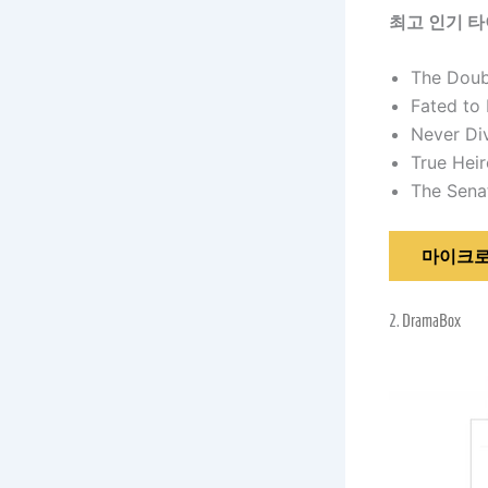
최고 인기 타
The Doubl
Fated to
Never Div
True Hei
The Sena
마이크로
2.
DramaBox