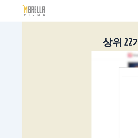
콘
텐
츠
로
건
상위 2
너
뛰
기