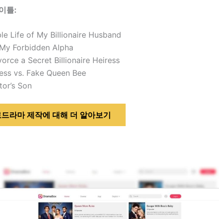
이틀:
e Life of My Billionaire Husband
 My Forbidden Alpha
orce a Secret Billionaire Heiress
ress vs. Fake Queen Bee
tor’s Son
드라마 제작에 대해 더 알아보기