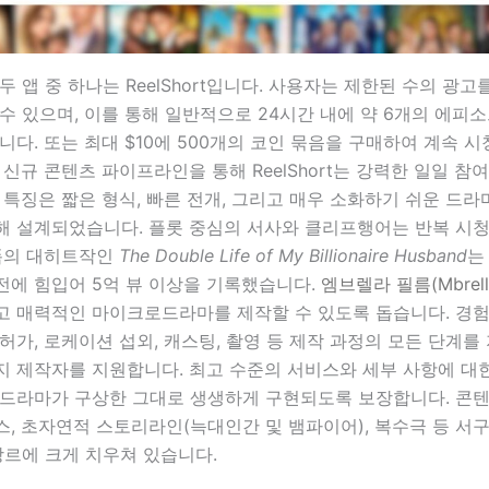
두 앱 중 하나는 ReelShort입니다. 사용자는 제한된 수의 광
수 있으며, 이를 통해 일반적으로 24시간 내에 약 6개의 에피
니다. 또는 최대 $10에 500개의 코인 묶음을 구매하여 계속 시
 신규 콘텐츠 파이프라인을 통해 ReelShort는 강력한 일일 참
 특징은 짧은 형식, 빠른 전개, 그리고 매우 소화하기 쉬운 드라
해 설계되었습니다. 플롯 중심의 서사와 클리프행어는 반복 시
랫폼의 대히트작인
The Double Life of My Billionaire Husband
는
전에 힘입어 5억 뷰 이상을 기록했습니다.
엠브렐라 필름(Mbrella
고 매력적인 마이크로드라마를 제작할 수 있도록 돕습니다. 경험
허가, 로케이션 섭외, 캐스팅, 촬영 등 제작 과정의 모든 단계를
지 제작자를 지원합니다. 최고 수준의 서비스와 세부 사항에 대
 드라마가 구상한 그대로 생생하게 구현되도록 보장합니다. 콘텐
, 초자연적 스토리라인(늑대인간 및 뱀파이어), 복수극 등 서
장르에 크게 치우쳐 있습니다.