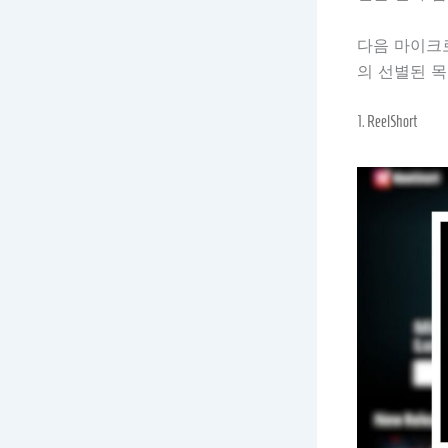
다음 마이크
의 선별된 목
1.
ReelShort