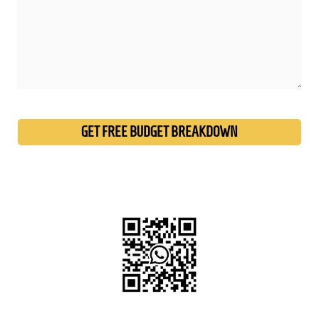
P
l
e
a
s
WhatsApp으로 문의하기
e
l
e
a
v
e
t