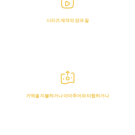
시리즈 제작의 양과 질
사용자가 지나쳐 버리는 저예산 시리즈를 대량 생산하
거나, 경쟁사가 5개를 출시할 때 고품질의 “히트작” 1개
를 제작하는 것.
거액을 지불하거나 아마추어와 타협하거나
감당하기 힘든 미국 제작비를 지불하거나, 전체 제작을
위험에 빠뜨릴 수 있는 경험 부족한 현지 제작진에게
도박을 걸어야 합니다.