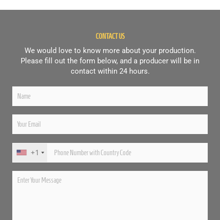
h
i
s
f
CONTACT US
i
We would love to know more about your production.
e
Please fill out the form below, and a producer will be in
contact within 24 hours.
l
d
e
m
p
t
y
+1
.