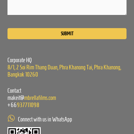
Please
leave
this
field
empty.
Corporate HQ
8/1, 2 Soi Rim Thang Duan, Phra Khanong Tai, Phra Khanong,
Bangkok 10260
Contact
makeit@
mbrellafilms.com
+66
937711098
Connect with us in WhatsApp