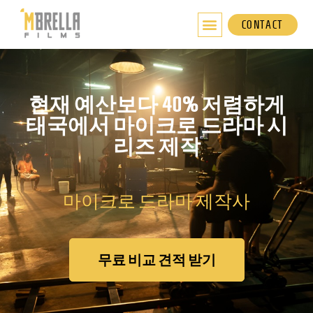
콘
텐
CONTACT
츠
로
건
너
현재 예산보다 40% 저렴하게
뛰
태국에서 마이크로 드라마 시
기
리즈 제작
마이크로 드라마 제작사
무료 비교 견적 받기