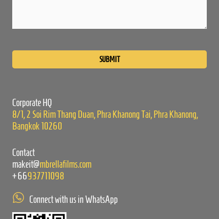
Please
leave
this
field
empty.
Corporate HQ
8/1, 2 Soi Rim Thang Duan, Phra Khanong Tai, Phra Khanong,
Bangkok 10260
Contact
makeit@
mbrellafilms.com
+66
937711098
Connect with us in WhatsApp