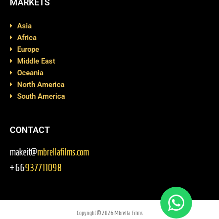
MARKETS
Asia
Africa
Europe
Middle East
Oceania
North America
South America
CONTACT
makeit@
mbrellafilms.com
+66
937711098
Copyright © 2026 Mbrella Films