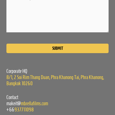
Please
leave
this
field
empty.
Corporate HQ
8/1, 2 Soi Rim Thang Duan, Phra Khanong Tai, Phra Khanong,
Bangkok 10260
Contact
makeit@
mbrellafilms.com
+66
937711098