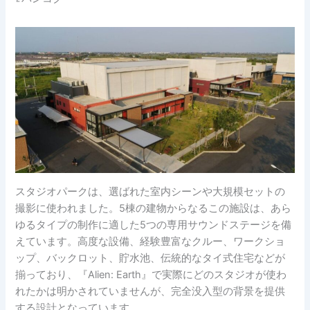
スタジオパークは、選ばれた室内シーンや大規模セットの
撮影に使われました。5棟の建物からなるこの施設は、あら
ゆるタイプの制作に適した5つの専用サウンドステージを備
えています。高度な設備、経験豊富なクルー、ワークショ
ップ、バックロット、貯水池、伝統的なタイ式住宅などが
揃っており、『Alien: Earth』で実際にどのスタジオが使わ
れたかは明かされていませんが、完全没入型の背景を提供
する設計となっています。