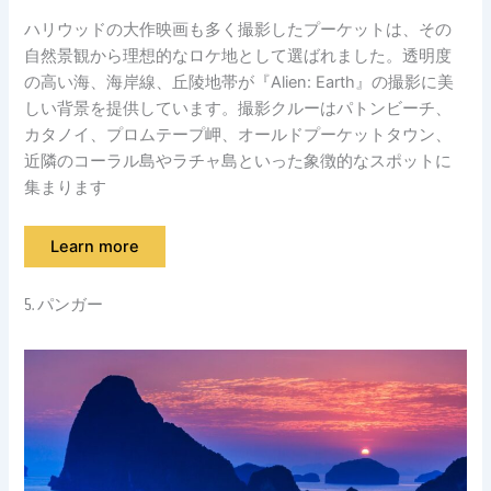
ハリウッドの大作映画も多く撮影したプーケットは、その
自然景観から理想的なロケ地として選ばれました。透明度
の高い海、海岸線、丘陵地帯が『Alien: Earth』の撮影に美
しい背景を提供しています。撮影クルーはパトンビーチ、
カタノイ、プロムテープ岬、オールドプーケットタウン、
近隣のコーラル島やラチャ島といった象徴的なスポットに
集まります
Learn more
5. パンガー