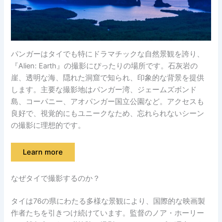
パンガーはタイでも特にドラマチックな自然景観を誇り、
『Alien: Earth』の撮影にぴったりの場所です。石灰岩の
崖、透明な海、隠れた洞窟で知られ、印象的な背景を提供
します。主要な撮影地はパンガー湾、ジェームズボンド
島、コーパニー、アオパンガー国立公園など。アクセスも
良好で、視覚的にもユニークなため、忘れられないシーン
の撮影に理想的です。
Learn more
なぜタイで撮影するのか？
タイは76の県にわたる多様な景観により、国際的な映画製
作者たちを引きつけ続けています。監督のノア・ホーリー