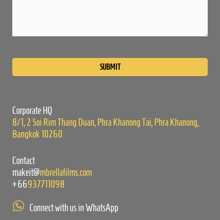
Please
leave
this
field
empty.
Corporate HQ
8/1, 2 Soi Rim Thang Duan, Phra Khanong Tai, Phra Khanong,
Bangkok 10260
Contact
makeit@
mbrellafilms.com
+66
937711098
Connect with us in WhatsApp