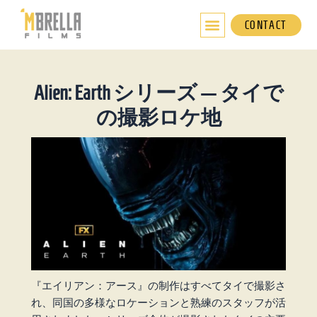
内
容
CONTACT
を
ス
キ
Alien: Earth シリーズ — タイで
ッ
プ
の撮影ロケ地
『エイリアン：アース』の制作はすべてタイで撮影さ
れ、同国の多様なロケーションと熟練のスタッフが活