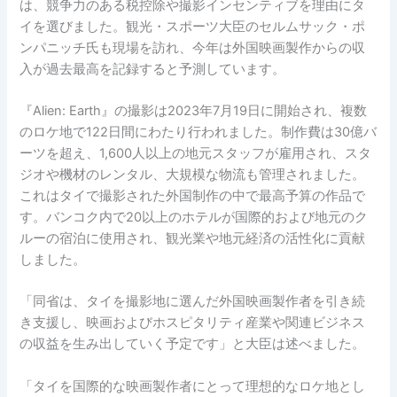
は、競争力のある税控除や撮影インセンティブを理由にタ
イを選びました。観光・スポーツ大臣のセルムサック・ポ
ンパニッチ氏も現場を訪れ、今年は外国映画製作からの収
入が過去最高を記録すると予測しています。
『Alien: Earth』の撮影は2023年7月19日に開始され、複数
のロケ地で122日間にわたり行われました。制作費は30億バ
ーツを超え、1,600人以上の地元スタッフが雇用され、スタ
ジオや機材のレンタル、大規模な物流も管理されました。
これはタイで撮影された外国制作の中で最高予算の作品で
す。バンコク内で20以上のホテルが国際的および地元のク
ルーの宿泊に使用され、観光業や地元経済の活性化に貢献
しました。
「同省は、タイを撮影地に選んだ外国映画製作者を引き続
き支援し、映画およびホスピタリティ産業や関連ビジネス
の収益を生み出していく予定です」と大臣は述べました。
「タイを国際的な映画製作者にとって理想的なロケ地とし