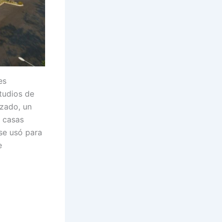
es
tudios de
zado, un
y casas
 se usó para
e