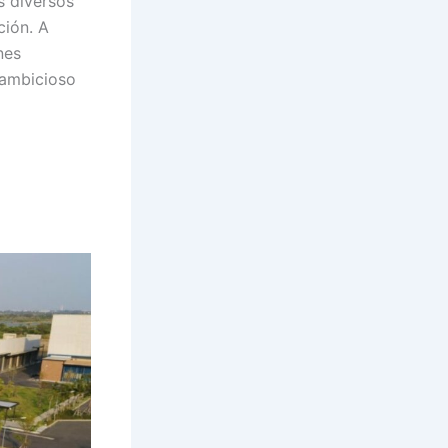
s diversos
ción. A
nes
 ambicioso