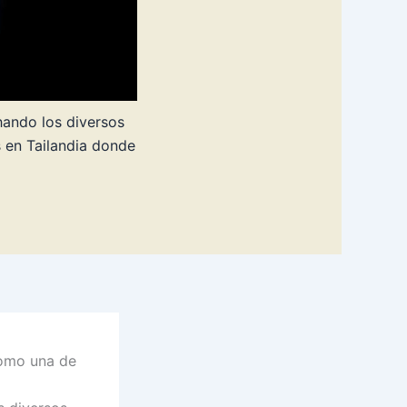
hando los diversos
s en Tailandia donde
como una de