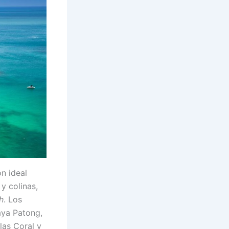
n ideal
y colinas,
h
. Los
aya Patong,
las Coral y