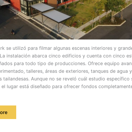
rk se utilizó para filmar algunas escenas interiores y grand
La instalación abarca cinco edificios y cuenta con cinco es
ñados para todo tipo de producciones. Ofrece equipo avan
rimentado, talleres, áreas de exteriores, tanques de agua 
es tailandesas. Aunque no se reveló cuál estudio específico
, el lugar está diseñado para ofrecer fondos completament
ore