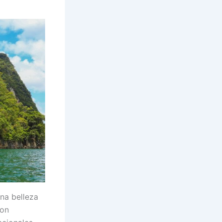
una belleza
con