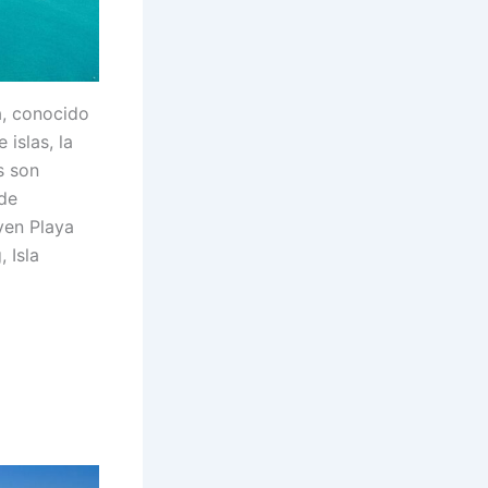
a, conocido
islas, la
s son
ade
yen Playa
 Isla