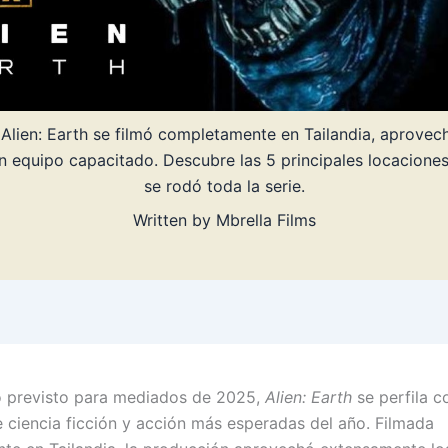
Alien: Earth se filmó completamente en Tailandia, aprovec
un equipo capacitado. Descubre las 5 principales locacione
se rodó toda la serie.
Written by
Mbrella Films
o previsto para mediados de 2025,
Alien: Earth
se perfila 
de ciencia ficción y acción más esperadas del año. Filmada