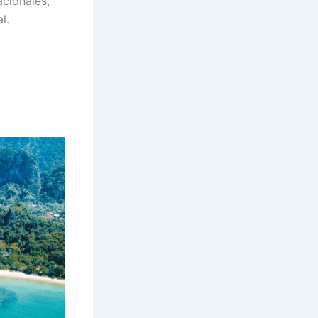
cionales,
l.