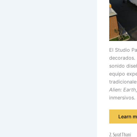
El Studio Pa
decorados. 
sonido dise
equipo expe
tradicional
Alien: Earth
inmersivos.
Learn m
2. Surat Thani