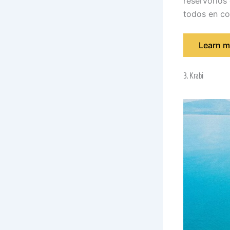
reservorios
todos en con
Learn m
3. Krabi