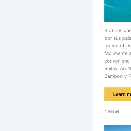
Krabi es un
por sus pais
región ofre
fácilmente 
convenienci
Railay, Ao N
Bamboo y P
Learn m
4. Phuket