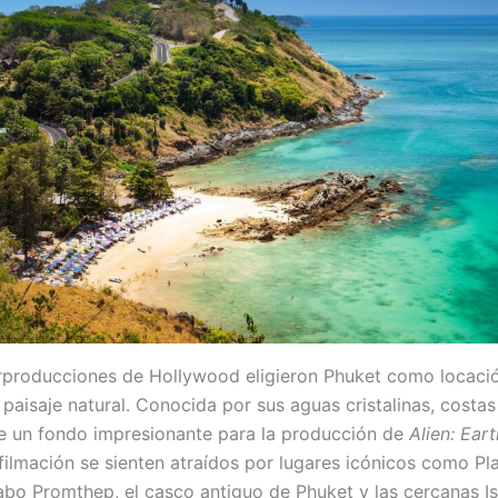
rproducciones de Hollywood eligieron Phuket como locació
paisaje natural. Conocida por sus aguas cristalinas, costas 
ece un fondo impresionante para la producción de
Alien: Eart
filmación se sienten atraídos por lugares icónicos como Pl
abo Promthep, el casco antiguo de Phuket y las cercanas Is