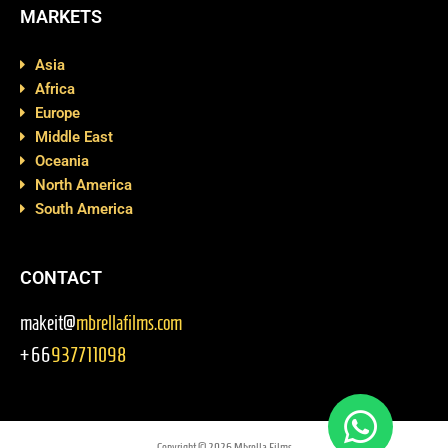
MARKETS
Asia
Africa
Europe
Middle East
Oceania
North America
South America
CONTACT
makeit@
mbrellafilms.com
+66
937711098
Copyright © 2026 Mbrella Films