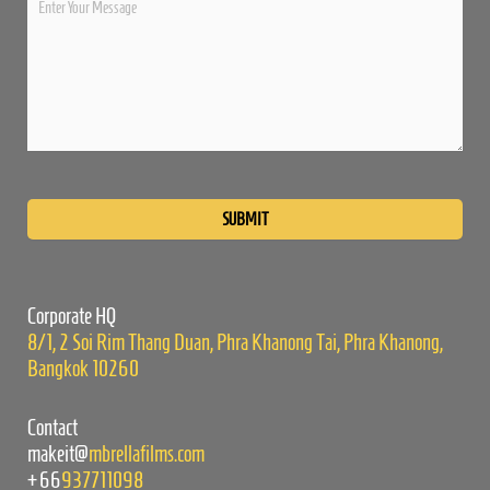
Please
leave
this
field
empty.
Corporate HQ
8/1, 2 Soi Rim Thang Duan, Phra Khanong Tai, Phra Khanong,
Bangkok 10260
Contact
makeit@
mbrellafilms.com
+66
937711098