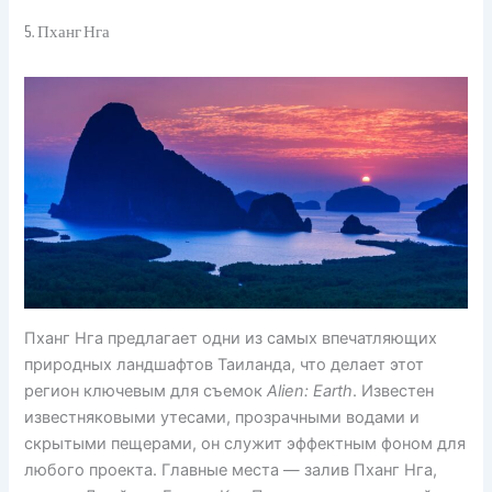
5. Пханг Нга
Пханг Нга предлагает одни из самых впечатляющих
природных ландшафтов Таиланда, что делает этот
регион ключевым для съемок
Alien: Earth
. Известен
известняковыми утесами, прозрачными водами и
скрытыми пещерами, он служит эффектным фоном для
любого проекта. Главные места — залив Пханг Нга,