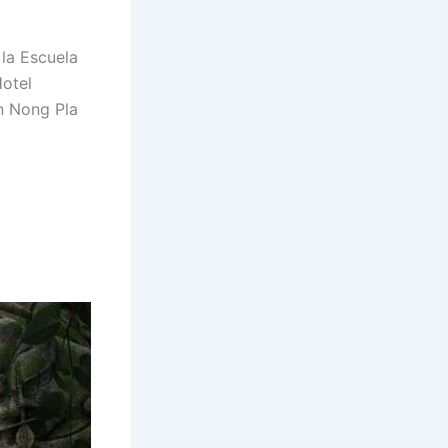
la Escuela
Hotel
an Nong Pla