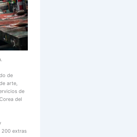
n
.
odo de
de arte,
ervicios de
Corea del
y
 200 extras