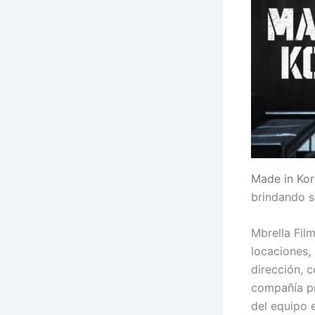
Made in Ko
brindando se
Mbrella Fil
locaciones,
dirección, c
compañía pr
del equipo 