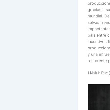
produccione
gracias a s
mundial. De
selvas fron
impactantes
país entre 
incentivos 
produccione
y una infrae
recurrente p
1. Made in Korea