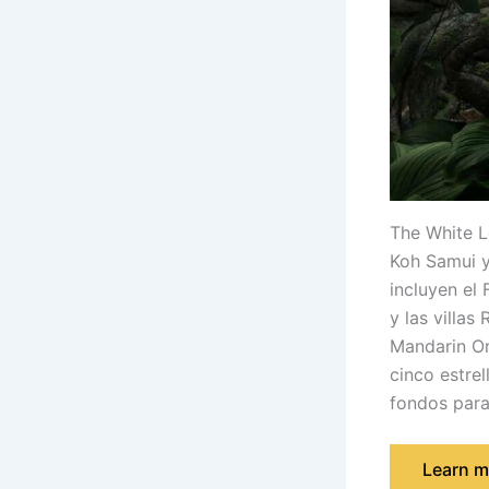
The White L
Koh Samui y
incluyen el
y las villa
Mandarin Or
cinco estre
fondos para 
Learn m