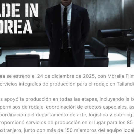
rea
se estrenó el 24 de diciembre de 2025, con Mbrella Fil
rvicios integrales de producción para el rodaje en Tailandi
ms apoyó la producción en todas las etapas, incluyendo la
 permisos de rodaje, coordinación de efectos especiales, as
oordinación del departamento de arte, logística y catering.
oporcionó servicios de producción en el lugar para los 8
extranjero, junto con más de 150 miembros del equipo local