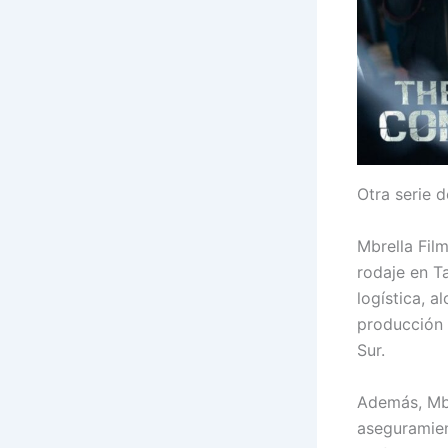
Otra serie 
Mbrella Film
rodaje en T
logística, a
producción 
Sur.
Además, Mbr
aseguramien