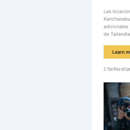
Las locacio
Kanchanabur
adicionales
de Tailandi
Learn m
2. The Price of C