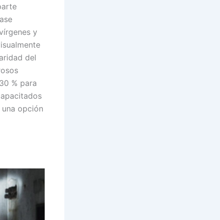
parte
lase
vírgenes y
visualmente
aridad del
rosos
–30 % para
 capacitados
n una opción