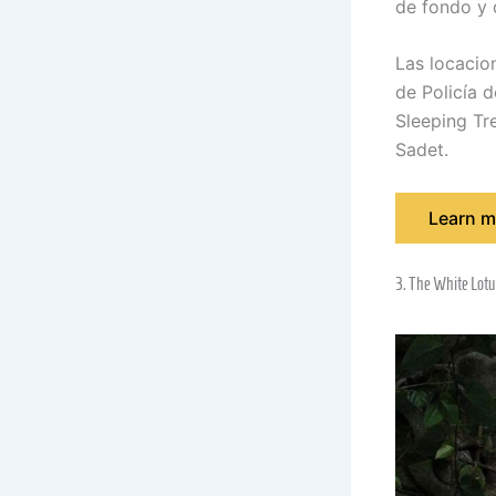
de fondo y 
Las locacio
de Policía d
Sleeping Tr
Sadet.
Learn m
3. The White Lot