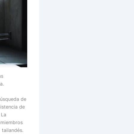
ms
a.
 búsqueda de
istencia de
 La
5 miembros
 tailandés.