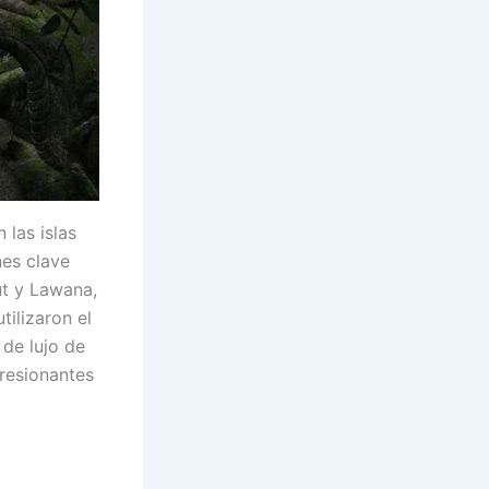
 las islas
nes clave
ut y Lawana,
ilizaron el
 de lujo de
presionantes