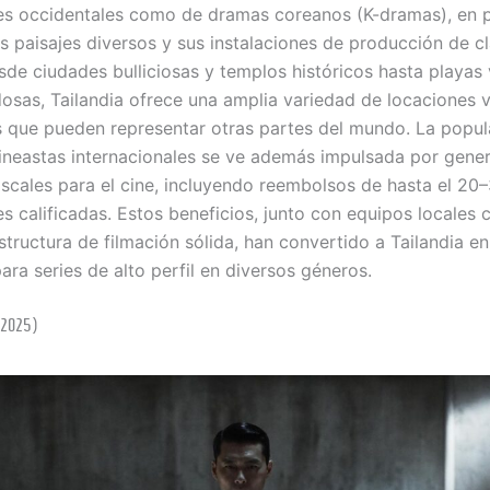
s occidentales como de dramas coreanos (K-dramas), en 
us paisajes diversos y sus instalaciones de producción de c
sde ciudades bulliciosas y templos históricos hasta playas 
dosas, Tailandia ofrece una amplia variedad de locaciones 
 que pueden representar otras partes del mundo. La popul
cineastas internacionales se ve además impulsada por gene
fiscales para el cine, incluyendo reembolsos de hasta el 20
s calificadas. Estos beneficios, junto con equipos locales
structura de filmación sólida, han convertido a Tailandia e
ara series de alto perfil en diversos géneros.
 (2025)