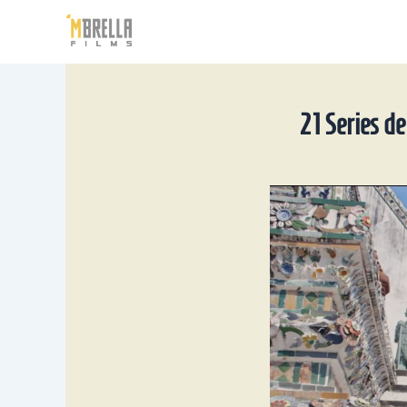
Ir
al
contenido
21 Series d