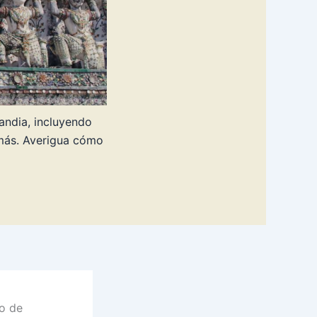
landia, incluyendo
 más. Averigua cómo
to de