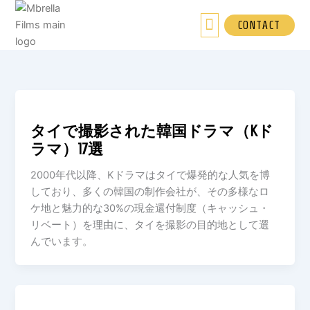
内
容
CONTACT
を
ス
キ
ッ
プ
タイで撮影された韓国ドラマ（Kド
ラマ）17選
2000年代以降、Kドラマはタイで爆発的な人気を博
しており、多くの韓国の制作会社が、その多様なロ
ケ地と魅力的な30%の現金還付制度（キャッシュ・
リベート）を理由に、タイを撮影の目的地として選
んでいます。