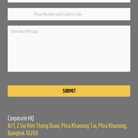
Please
leave
this
field
empty.
Corporate HQ
8/1, 2 Soi Rim Thang Duan, Phra Khanong Tai, Phra Khanong,
Bangkok 10260