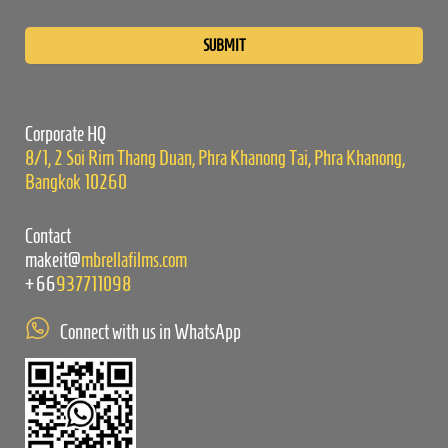
Please
leave
this
field
empty.
Corporate HQ
8/1, 2 Soi Rim Thang Duan, Phra Khanong Tai, Phra Khanong,
Bangkok 10260
Contact
makeit@
mbrellafilms.com
+66
937711098
Connect with us in WhatsApp