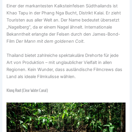
Einer der markantesten Kalksteinfelsen Südthailands ist
Khao Tapu in der Phang Nga Bucht, Distrikt Kalai. Er zieht
Touristen aus aller Welt an. Der Name bedeutet übersetzt
„Nagelberg“, da er einem Nagel ähnelt. Internationale
Bekanntheit erlangte der Felsen durch den James-Bond-
Film
Der Mann mit dem goldenen Colt
.
Thailand bietet zahlreiche spektakuläre Drehorte für jede
Art von Produktion – mit unglaublicher Vielfalt in allen
Regionen. Kein Wunder, dass ausländische Filmcrews das
Land als ideale Filmkulisse wählen.
Klong Root (Clear Water Canal)