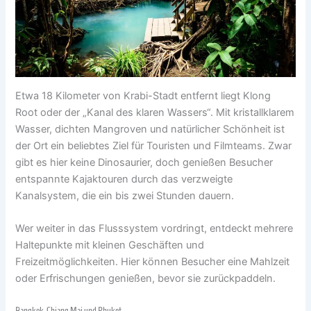
Etwa 18 Kilometer von Krabi-Stadt entfernt liegt Klong
Root oder der „Kanal des klaren Wassers“. Mit kristallklarem
Wasser, dichten Mangroven und natürlicher Schönheit ist
der Ort ein beliebtes Ziel für Touristen und Filmteams. Zwar
gibt es hier keine Dinosaurier, doch genießen Besucher
entspannte Kajaktouren durch das verzweigte
Kanalsystem, die ein bis zwei Stunden dauern.
Wer weiter in das Flusssystem vordringt, entdeckt mehrere
Haltepunkte mit kleinen Geschäften und
Freizeitmöglichkeiten. Hier können Besucher eine Mahlzeit
oder Erfrischungen genießen, bevor sie zurückpaddeln.