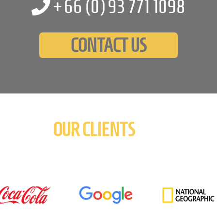
+66 (0)
93 771 1098
CONTACT US
OUR CLIENTS