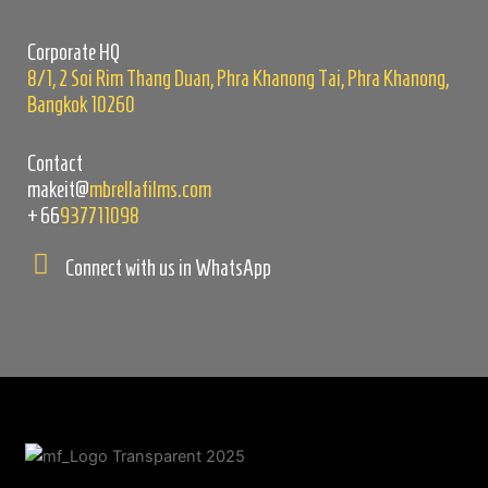
field
empty.
Corporate HQ
8/1, 2 Soi Rim Thang Duan, Phra Khanong Tai, Phra Khanong,
Bangkok 10260
Contact
makeit@
mbrellafilms.com
+66
937711098
Connect with us in WhatsApp