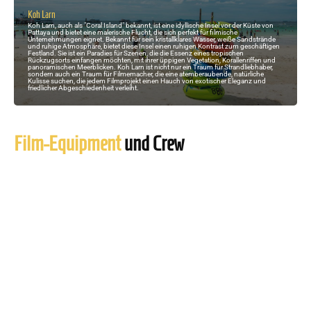
Koh Larn
Koh Larn, auch als "Coral Island" bekannt, ist eine idyllische Insel vor der Küste von
Pattaya und bietet eine malerische Flucht, die sich perfekt für filmische
Unternehmungen eignet. Bekannt für sein kristallklares Wasser, weiße Sandstrände
und ruhige Atmosphäre, bietet diese Insel einen ruhigen Kontrast zum geschäftigen
Festland. Sie ist ein Paradies für Szenen, die die Essenz eines tropischen
Rückzugsorts einfangen möchten, mit ihrer üppigen Vegetation, Korallenriffen und
panoramischen Meerblicken. Koh Larn ist nicht nur ein Traum für Strandliebhaber,
sondern auch ein Traum für Filmemacher, die eine atemberaubende, natürliche
Kulisse suchen, die jedem Filmprojekt einen Hauch von exotischer Eleganz und
friedlicher Abgeschiedenheit verleiht.
Film-Equipment
und Crew