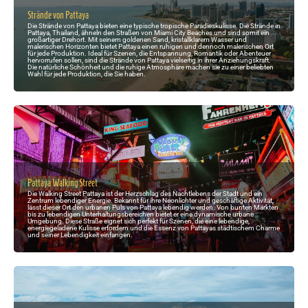
Strände von Pattaya
Die Strände von Pattaya bieten eine typische tropische Paradieskulisse. Die Strände in
Pattaya, Thailand, ähneln den Straßen von Miami City Beaches und sind somit ein
großartiger Drehort. Mit seinem goldenen Sand, kristallklarem Wasser und
malerischen Horizonten bietet Pattaya einen ruhigen und dennoch malerischen Ort
für jede Produktion. Ideal für Szenen, die Entspannung, Romantik oder Abenteuer
hervorrufen sollen, sind die Strände von Pattaya vielseitig in ihrer Anziehungskraft.
Die natürliche Schönheit und die ruhige Atmosphäre machen sie zu einer beliebten
Wahl für jede Produktion, die Sie haben.
Pattaya Walking Street
Die Walking Street Pattaya ist der Herzschlag des Nachtlebens der Stadt und ein
Zentrum lebendiger Energie. Bekannt für ihre Neonlichter und geschäftige Aktivität,
lässt dieser Ort den urbanen Puls von Pattaya lebendig werden. Von bunten Märkten
bis zu lebendigen Unterhaltungsbereichen bietet er eine dynamische urbane
Umgebung. Diese Straße eignet sich perfekt für Szenen, die eine lebendige,
energiegeladene Kulisse erfordern und die Essenz von Pattayas städtischem Charme
und seiner Lebendigkeit einfangen.