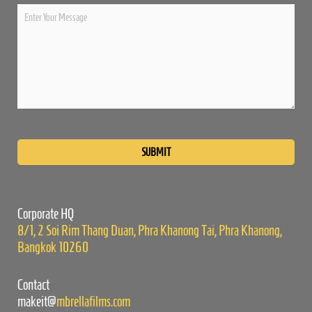
Please
leave
this
field
empty.
Corporate HQ
8/1, 2 Soi Rim Thang Duan, Phra Khanong Tai, Phra Khanong,
Bangkok 10260
Contact
makeit@
mbrellafilms.com