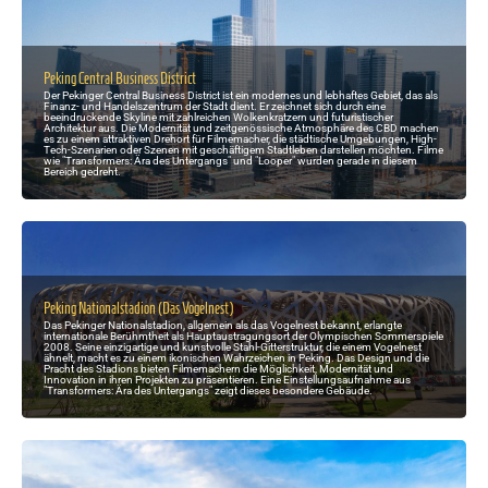
Peking Central Business District
Der Pekinger Central Business District ist ein modernes und lebhaftes Gebiet, das als
Finanz- und Handelszentrum der Stadt dient. Er zeichnet sich durch eine
beeindruckende Skyline mit zahlreichen Wolkenkratzern und futuristischer
Architektur aus. Die Modernität und zeitgenössische Atmosphäre des CBD machen
es zu einem attraktiven Drehort für Filmemacher, die städtische Umgebungen, High-
Tech-Szenarien oder Szenen mit geschäftigem Stadtleben darstellen möchten. Filme
wie "Transformers: Ära des Untergangs" und "Looper" wurden gerade in diesem
Bereich gedreht.
Peking Nationalstadion (Das Vogelnest)
Das Pekinger Nationalstadion, allgemein als das Vogelnest bekannt, erlangte
internationale Berühmtheit als Hauptaustragungsort der Olympischen Sommerspiele
2008. Seine einzigartige und kunstvolle Stahl-Gitterstruktur, die einem Vogelnest
ähnelt, macht es zu einem ikonischen Wahrzeichen in Peking. Das Design und die
Pracht des Stadions bieten Filmemachern die Möglichkeit, Modernität und
Innovation in ihren Projekten zu präsentieren. Eine Einstellungsaufnahme aus
"Transformers: Ära des Untergangs" zeigt dieses besondere Gebäude.