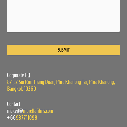
Please
leave
this
field
empty.
Corporate HQ
8/1, 2 Soi Rim Thang Duan, Phra Khanong Tai, Phra Khanong,
Bangkok 10260
Contact
makeit@
mbrellafilms.com
+66
937711098