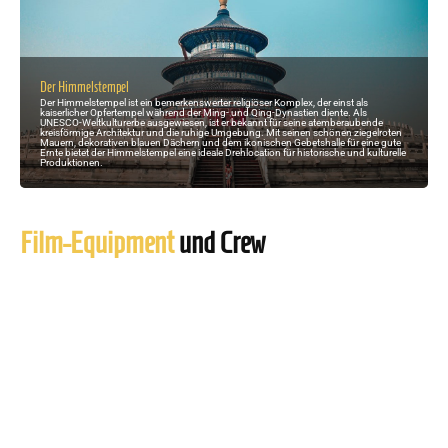
Der Himmelstempel
Der Himmelstempel ist ein bemerkenswerter religiöser Komplex, der einst als
kaiserlicher Opfertempel während der Ming- und Qing-Dynastien diente. Als
UNESCO-Weltkulturerbe ausgewiesen, ist er bekannt für seine atemberaubende
kreisförmige Architektur und die ruhige Umgebung. Mit seinen schönen ziegelroten
Mauern, dekorativen blauen Dächern und dem ikonischen Gebetshalle für eine gute
Ernte bietet der Himmelstempel eine ideale Drehlocation für historische und kulturelle
Produktionen.
Film-Equipment
und Crew