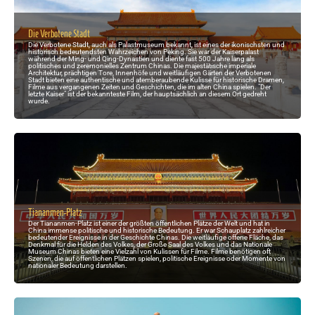
Die Verbotene Stadt
Die Verbotene Stadt, auch als Palastmuseum bekannt, ist eines der ikonischsten und
historisch bedeutendsten Wahrzeichen von Peking. Sie war der Kaiserpalast
während der Ming- und Qing-Dynastien und diente fast 500 Jahre lang als
politisches und zeremonielles Zentrum Chinas. Die majestätische imperiale
Architektur, prächtigen Tore, Innenhöfe und weitläufigen Gärten der Verbotenen
Stadt bieten eine authentische und atemberaubende Kulisse für historische Dramen,
Filme aus vergangenen Zeiten und Geschichten, die im alten China spielen. "Der
letzte Kaiser" ist der bekannteste Film, der hauptsächlich an diesem Ort gedreht
wurde.
Tiananmen-Platz
Der Tiananmen-Platz ist einer der größten öffentlichen Plätze der Welt und hat in
China immense politische und historische Bedeutung. Er war Schauplatz zahlreicher
bedeutender Ereignisse in der Geschichte Chinas. Die weitläufige offene Fläche, das
Denkmal für die Helden des Volkes, der Große Saal des Volkes und das Nationale
Museum Chinas bieten eine Vielzahl von Kulissen für Filme. Filme benötigen oft
Szenen, die auf öffentlichen Plätzen spielen, politische Ereignisse oder Momente von
nationaler Bedeutung darstellen.