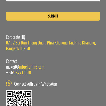
Please
leave
this
field
empty.
Corporate HQ
8/1, 2 Soi Rim Thang Duan, Phra Khanong Tai, Phra Khanong,
Bangkok 10260
Contact
makeit@
mbrellafilms.com
+66
937711098
Connect with us in WhatsApp