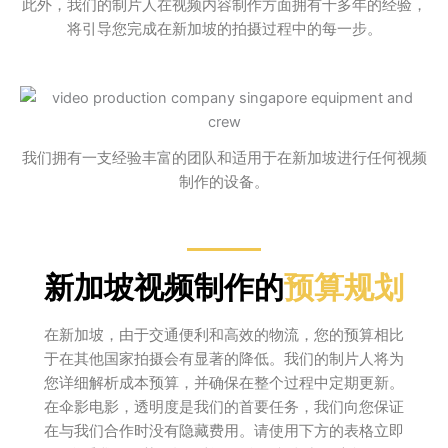
此外，我们的制片人在视频内容制作方面拥有十多年的经验，
将引导您完成在新加坡的拍摄过程中的每一步。
我们拥有一支经验丰富的团队和适用于在新加坡进行任何视频
制作的设备。
新加坡视频制作的
预算规划
在新加坡，由于交通便利和高效的物流，您的预算相比
于在其他国家拍摄会有显著的降低。我们的制片人将为
您详细解析成本预算，并确保在整个过程中定期更新。
在伞影电影，透明度是我们的首要任务，我们向您保证
在与我们合作时没有隐藏费用。请使用下方的表格立即