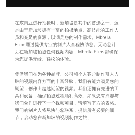
在东南亚进行拍摄时，新加坡是其中的首选之一。这
是由于新加坡拥有丰富的拍摄地点、高技能的工作人
员和充足的资源，以满足您的制作需求。Mbrella
Films通过提供专业的制片人全程协助您。无论您计
划在新加坡拍摄任何视频内容，Mbrella Films都确保
为您提供无缝、轻松的体验。
凭借我们在为各种品牌、公司和个人客户制作引人入
胜的视频内容方面的丰富经验，我们有能力满足您的
期望，创作出超越期望的视频。我们还拥有先进的工
具和设备，确保拍摄过程顺利高效。如果您有兴趣与
我们合作进行下一个视频项目，请填写下方的表格。
我们的制片人将尽快与您联系，提供所有必要的细
节，启动您在新加坡的视频制作之旅。