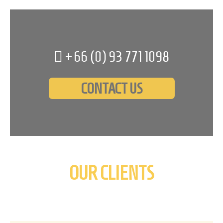
+66 (0)
93 771 1098
CONTACT US
OUR CLIENTS