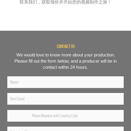
联系我们，获取报价并开始您的视频制作之旅！
CONTACT US
We would love to know more about your production.
Please fill out the form below, and a producer will be in
contact within 24 hours.