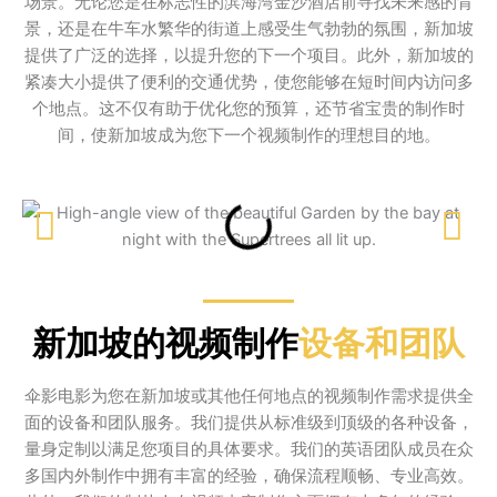
场景。无论您是在标志性的滨海湾金沙酒店前寻找未来感的背
景，还是在牛车水繁华的街道上感受生气勃勃的氛围，新加坡
提供了广泛的选择，以提升您的下一个项目。此外，新加坡的
紧凑大小提供了便利的交通优势，使您能够在短时间内访问多
个地点。这不仅有助于优化您的预算，还节省宝贵的制作时
间，使新加坡成为您下一个视频制作的理想目的地。
新加坡的视频制作
设备和团队
伞影电影为您在新加坡或其他任何地点的视频制作需求提供全
面的设备和团队服务。我们提供从标准级到顶级的各种设备，
量身定制以满足您项目的具体要求。我们的英语团队成员在众
多国内外制作中拥有丰富的经验，确保流程顺畅、专业高效。