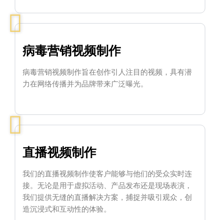
病毒营销视频制作
病毒营销视频制作旨在创作引人注目的视频，具有潜
力在网络传播并为品牌带来广泛曝光。
直播视频制作
我们的直播视频制作使客户能够与他们的受众实时连
接。无论是用于虚拟活动、产品发布还是现场表演，
我们提供无缝的直播解决方案，捕捉并吸引观众，创
造沉浸式和互动性的体验。