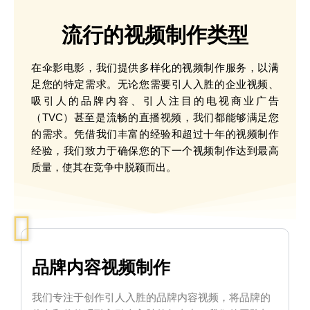
流行的视频制作类型
在伞影电影，我们提供多样化的视频制作服务，以满
足您的特定需求。无论您需要引人入胜的企业视频、
吸引人的品牌内容、引人注目的电视商业广告
（TVC）甚至是流畅的直播视频，我们都能够满足您
的需求。凭借我们丰富的经验和超过十年的视频制作
经验，我们致力于确保您的下一个视频制作达到最高
质量，使其在竞争中脱颖而出。
品牌内容视频制作
我们专注于创作引人入胜的品牌内容视频，将品牌的