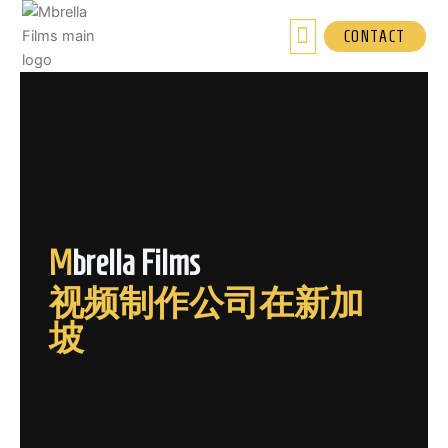
跳
至
CONTACT
内
容
M
brella Films
视频制作公司在新加
坡