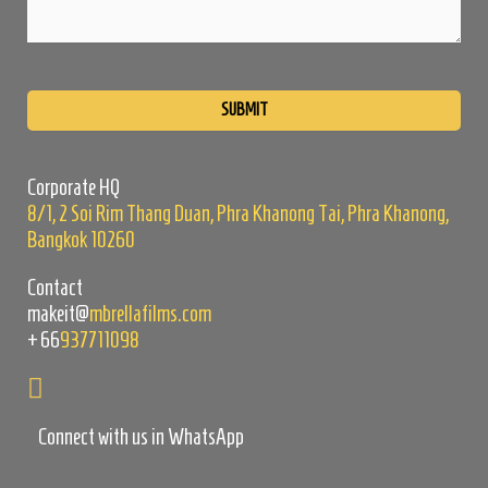
Please
leave
this
field
Corporate HQ
empty.
8/1, 2 Soi Rim Thang Duan, Phra Khanong Tai, Phra Khanong,
Bangkok 10260
Contact
makeit@
mbrellafilms.com
+66
937711098
Connect with us in WhatsApp