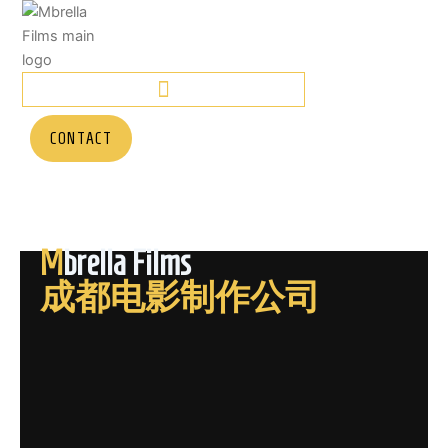
跳
至
内
容
CONTACT
M
brella Films
成都电影制作公司