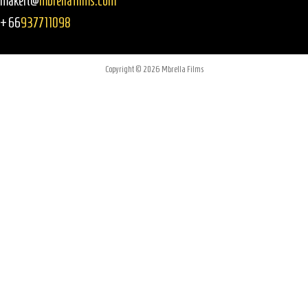
makeit@
mbrellafilms.com
+66
937711098
Copyright © 2026 Mbrella Films