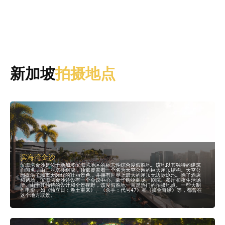
新加坡
拍摄地点
滨海湾金沙
滨海湾金沙是位于新加坡滨海湾地区的标志性综合度假胜地。该地以其独特的建筑
而闻名，由三座塔楼组成，顶部覆盖着一个名为天空公园的巨大屋顶结构。天空公
园提供了城市天际线的壮丽景色，并拥有世界上最大的屋顶无边际泳池。除了酒店
和赌场，滨海湾金沙还设有一个会议中心、豪华购物商场、剧院、餐厅和夜生活场
所。由于其独特的设计和全景视野，该度假胜地一直是热门的拍摄地点。一些大制
作电影，如《独立日：卷土重来》、《杀手：代号47》和《摘金奇缘》等，都曾在
这个地方取景。