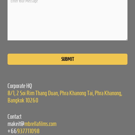
Please
leave
this
field
empty.
Corporate HQ
8/1, 2 Soi Rim Thang Duan, Phra Khanong Tai, Phra Khanong,
Bangkok 10260
Contact
makeit@
mbrellafilms.com
+66
937711098