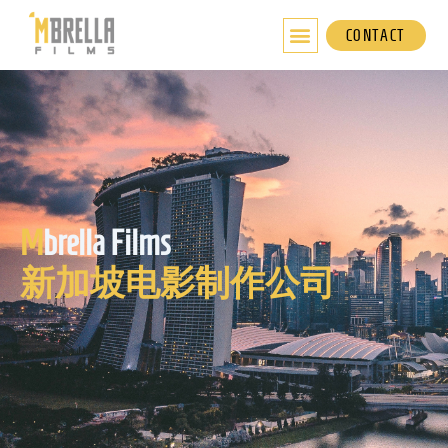
跳
至
CONTACT
内
容
M
brella Films
新加坡电影制作公司