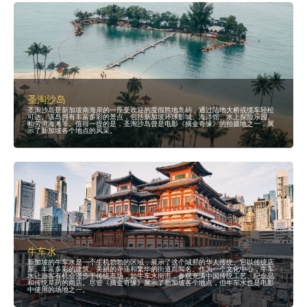
圣淘沙岛
圣淘沙岛是新加坡南海岸的一座受欢迎的度假胜地岛屿，通过陆地大桥或缆车轻松
可达。该岛拥有丰富多彩的景点，包括新加坡环球影城、海洋馆、水上探险乐园、
帕劳湾海滩等。值得一提的是，圣淘沙岛曾是电影《摘金奇缘》的拍摄地之一，展
示了新加坡各个地点的风采。
牛车水
新加坡的牛车水是一个生机勃勃的区域，展示了这个城邦的华人传统。它以传统店
屋、丰富多彩的建筑、美丽的寺庙和繁华的街道而闻名。作为一个文化中心，牛车
水让游客有机会漫步于传统市场，如牛车水街市，参观充满中国传统工艺、纪念品
和传统草药的商店。尽管《摘金奇缘》展示了新加坡各个地点，但牛车水也是电影
中使用的场地之一。