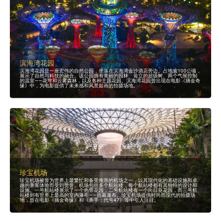
滨海湾花园
滨海湾花园是一座宏伟的自然公园，坐落在滨海湾金沙酒店旁边。占地逾100公顷，
展示了自然与科技的融合。该公园拥有美丽的园林、耸立的超级树、两个气候控制
的温室——花穹和云雾森林，以及各种主题花园。滨海湾花园曾出现在电影《摘金奇
缘》中，为电影提供了未来感和风景如画的拍摄场地。
珍宝机场
珍宝机场被誉为世界上最繁忙和备受推崇的机场之一，以其现代化的基础设施和卓
越的乘客体验而受到赞誉。机场包括多个航站楼，每个航站楼都有其独特的设计和
设施。一号航站楼展示了一个热带花园，二号航站楼有一个向日葵花园，而三号航
站楼则有世界上最高的室内瀑布——雨幕瀑布。珍宝机场提供时尚而现代的拍摄场
地，曾在电影《摘金奇缘》和《杀手：代号47》等中引人注目。