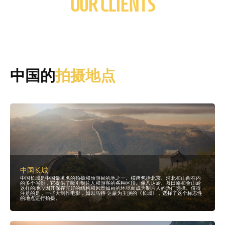
OUR CLIENTS
历
史
魅
力
和
充
满
活
力
的
街
头
生
活
中国的
拍摄地点
，
使
其
成
为
各
种
题
材
吸
引
人
的
电
影
拍
摄
地
。
中国长城
这
座
中国长城是中国最著名的拍摄和旅游目的地之一。横跨包括北京、河北和山西在内
城
的多个省份，它提供了吸引制片人和游客的各种区段。像八达岭、慕田峪和金山岭
市
这样的地段因其保存完好的结构和风景如画的环境而成为制片人的热门选择。值得
的
注意的是，一些大制作电影，如以马特·达蒙为主演的《长城》，选择了这个标志性
多
的地点进行拍摄。
功
能
性
和
独