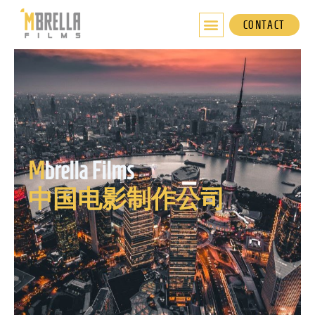
跳
至
CONTACT
内
容
M
brella Films
中国电影制作公司