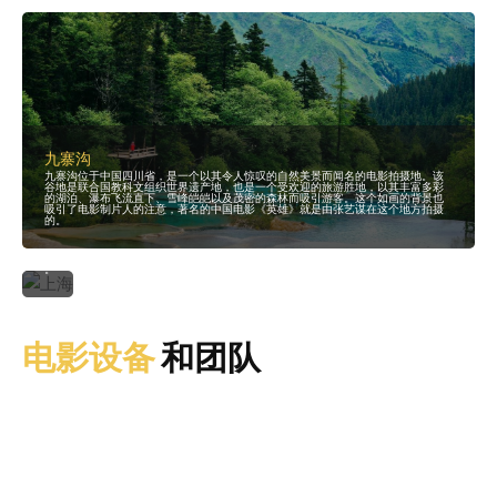
谍
3
》
展
示
了
上
海
标
志
性
的
天
际
九寨沟
线
、
九寨沟位于中国四川省，是一个以其令人惊叹的自然美景而闻名的电影拍摄地。该
地
谷地是联合国教科文组织世界遗产地，也是一个受欢迎的旅游胜地，以其丰富多彩
标
的湖泊、瀑布飞流直下、雪峰皑皑以及茂密的森林而吸引游客。这个如画的背景也
和
吸引了电影制片人的注意，著名的中国电影《英雄》就是由张艺谋在这个地方拍摄
繁
的。
忙
的
街
道
。
电影设备
和团队