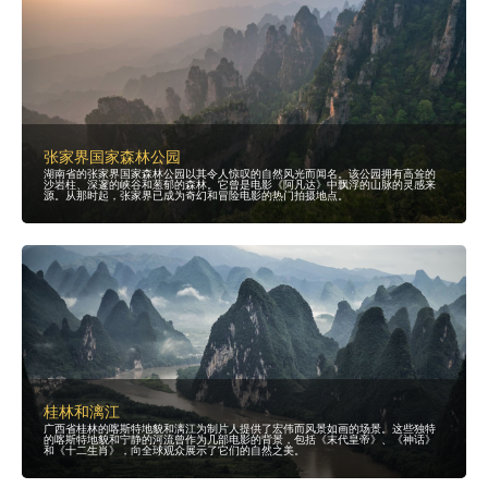
特
的
视
觉
吸
引
力
吸
引
了
寻
找
多
样
化
张家界国家森林公园
场
湖南省的张家界国家森林公园以其令人惊叹的自然风光而闻名。该公园拥有高耸的
景
沙岩柱、深邃的峡谷和葱郁的森林。它曾是电影《阿凡达》中飘浮的山脉的灵感来
和
源。从那时起，张家界已成为奇幻和冒险电影的热门拍摄地点。
引
人
入
胜
背
景
的
制
片
人
。
大
制
作
电
影
如
《
天
幕
桂林和漓江
危
机
广西省桂林的喀斯特地貌和漓江为制片人提供了宏伟而风景如画的场景。这些独特
》
的喀斯特地貌和宁静的河流曾作为几部电影的背景，包括《末代皇帝》、《神话》
和
和《十二生肖》，向全球观众展示了它们的自然之美。
《
碟
中