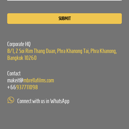
Please
leave
this
field
empty.
Corporate HQ
8/1, 2 Soi Rim Thang Duan, Phra Khanong Tai, Phra Khanong,
Bangkok 10260
Contact
makeit@
mbrellafilms.com
+66
937711098
Connect with us in WhatsApp