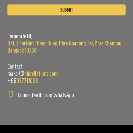
Please
leave
this
field
empty.
Corporate HQ
8/1, 2 Soi Rim Thang Duan, Phra Khanong Tai, Phra Khanong,
Bangkok 10260
Contact
makeit@
mbrellafilms.com
+66
937711098
Connect with us in WhatsApp