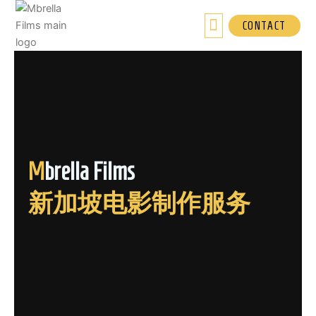
跳
至
CONTACT
内
容
M
brella Films
新加坡电影制作服务