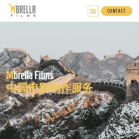
跳
至
CONTACT
内
容
M
brella Films
中国电影制作服务