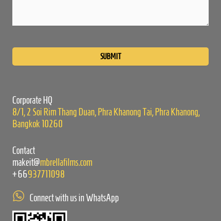
Please
leave
this
field
empty.
Corporate HQ
8/1, 2 Soi Rim Thang Duan, Phra Khanong Tai, Phra Khanong,
Bangkok 10260
Contact
makeit@
mbrellafilms.com
+66
937711098
Connect with us in WhatsApp