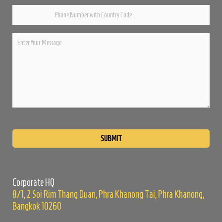
Please
leave
this
field
empty.
Corporate HQ
8/1, 2 Soi Rim Thang Duan, Phra Khanong Tai, Phra Khanong,
Bangkok 10260