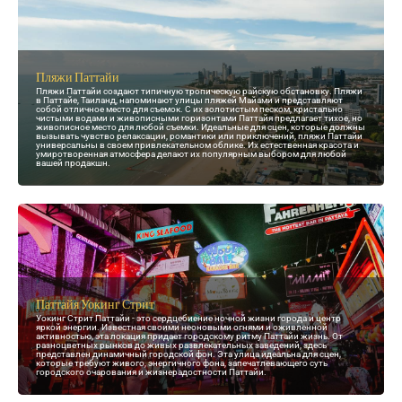
Пляжи Паттайи
Пляжи Паттайи создают типичную тропическую райскую обстановку. Пляжи
в Паттайе, Таиланд, напоминают улицы пляжей Майами и представляют
собой отличное место для съемок. С их золотистым песком, кристально
чистыми водами и живописными горизонтами Паттайя предлагает тихое, но
живописное место для любой съемки. Идеальные для сцен, которые должны
вызывать чувство релаксации, романтики или приключений, пляжи Паттайи
универсальны в своем привлекательном облике. Их естественная красота и
умиротворенная атмосфера делают их популярным выбором для любой
вашей продакшн.
Паттайя Уокинг Стрит
Уокинг Стрит Паттайи - это сердцебиение ночной жизни города и центр
яркой энергии. Известная своими неоновыми огнями и оживленной
активностью, эта локация придает городскому ритму Паттайи жизнь. От
разноцветных рынков до живых развлекательных заведений, здесь
представлен динамичный городской фон. Эта улица идеальна для сцен,
которые требуют живого, энергичного фона, запечатлевающего суть
городского очарования и жизнерадостности Паттайи.