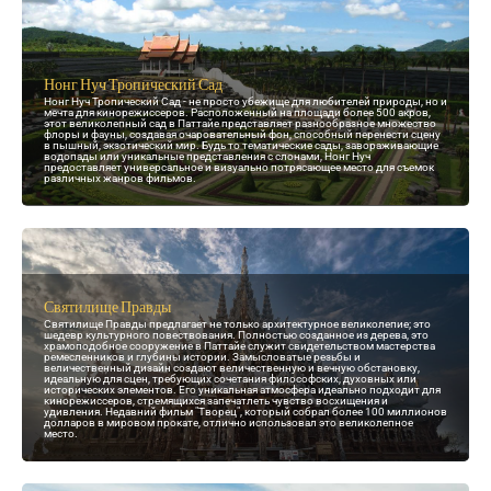
Нонг Нуч Тропический Сад
Нонг Нуч Тропический Сад - не просто убежище для любителей природы, но и
мечта для кинорежиссеров. Расположенный на площади более 500 акров,
этот великолепный сад в Паттайе представляет разнообразное множество
флоры и фауны, создавая очаровательный фон, способный перенести сцену
в пышный, экзотический мир. Будь то тематические сады, завораживающие
водопады или уникальные представления с слонами, Нонг Нуч
предоставляет универсальное и визуально потрясающее место для съемок
различных жанров фильмов.
Святилище Правды
Святилище Правды предлагает не только архитектурное великолепие; это
шедевр культурного повествования. Полностью созданное из дерева, это
храмоподобное сооружение в Паттайе служит свидетельством мастерства
ремесленников и глубины истории. Замысловатые резьбы и
величественный дизайн создают величественную и вечную обстановку,
идеальную для сцен, требующих сочетания философских, духовных или
исторических элементов. Его уникальная атмосфера идеально подходит для
кинорежиссеров, стремящихся запечатлеть чувство восхищения и
удивления. Недавний фильм "Творец", который собрал более 100 миллионов
долларов в мировом прокате, отлично использовал это великолепное
место.