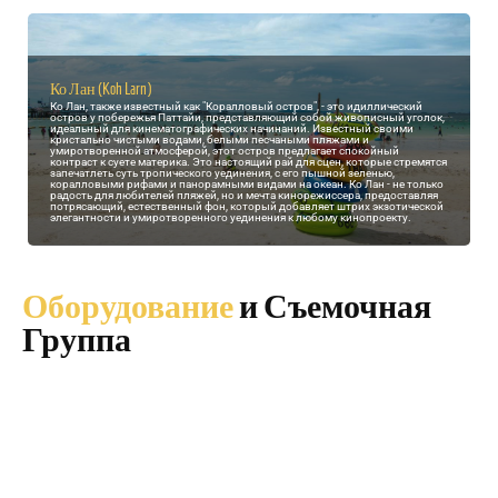
Ко Лан (Koh Larn)
Ко Лан, также известный как "Коралловый остров", - это идиллический
остров у побережья Паттайи, представляющий собой живописный уголок,
идеальный для кинематографических начинаний. Известный своими
кристально чистыми водами, белыми песчаными пляжами и
умиротворенной атмосферой, этот остров предлагает спокойный
контраст к суете материка. Это настоящий рай для сцен, которые стремятся
запечатлеть суть тропического уединения, с его пышной зеленью,
коралловыми рифами и панорамными видами на океан. Ко Лан - не только
радость для любителей пляжей, но и мечта кинорежиссера, предоставляя
потрясающий, естественный фон, который добавляет штрих экзотической
элегантности и умиротворенного уединения к любому кинопроекту.
Оборудование
и Съемочная
Группа