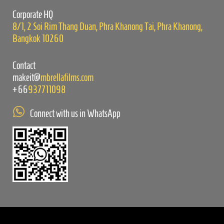
empty.
Corporate HQ
8/1, 2 Soi Rim Thang Duan, Phra Khanong Tai, Phra Khanong,
Bangkok 10260
Contact
makeit@
mbrellafilms.com
+66
937711098
Connect with us in WhatsApp