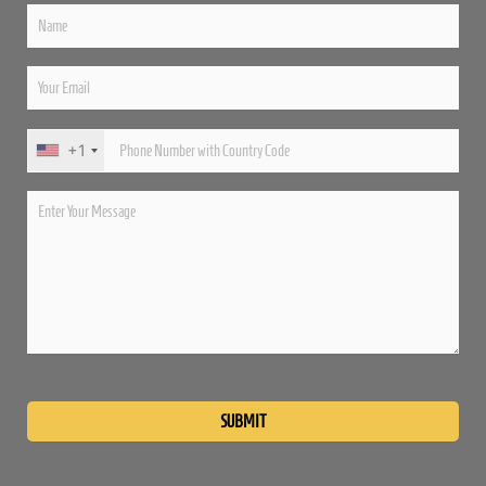
+1
Please
leave
this
field