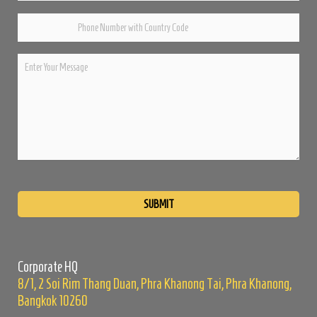
Please
leave
this
field
empty.
Corporate HQ
8/1, 2 Soi Rim Thang Duan, Phra Khanong Tai, Phra Khanong,
Bangkok 10260