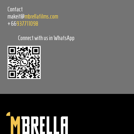
Contact
makeit@
mbrellafilms.com
+66
937711098
Connect with us in WhatsApp