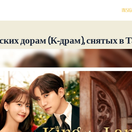
INSIG
йских дорам (К-драм), снятых в 