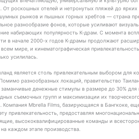
ищущих впечатляющую, универсальную и культурно бо
. От роскошных отелей и нетронутых пляжей до ярких
шумных рынков и пышных горных хребтов — страна пр
ьное разнообразие фонов, которые усиливают визуал
ние набирающих популярность К-драм. С момента вспл
ти в начале 2000-х годов К-драмы продолжают расшир
 всем мире, и кинематографическая привлекательност
лько усилилась.
ланд является столь привлекательным выбором для к
Помимо разнообразных локаций, правительство Таила
 заманчивые денежные стимулы в размере до 30% для
дных съемочных групп и максимизации их творческог
. Компания Mbrella Films, базирующаяся в Бангкоке, ещ
эту привлекательность, предоставляя многонациональн
рящие, высококвалифицированные команды и всестор
на каждом этапе производства.