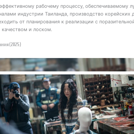
 эффективному рабочему процессу, обеспечиваемому 
налами индустрии Таиланда, производство корейских 
ходить от планирования к реализации с поразительно
 качеством и лоском.
ания (2025)