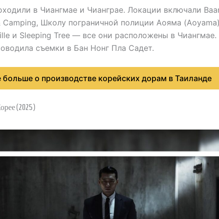
ходили в Чиангмае и Чианграе. Локации включали Baa
 Camping, Школу пограничной полиции Аояма (Aoyama)
ille и Sleeping Tree — все они расположены в Чиангмае.
оводила съемки в Бан Нонг Пла Садет.
е больше о производстве корейских дорам в Таиланде
Корее (2025)