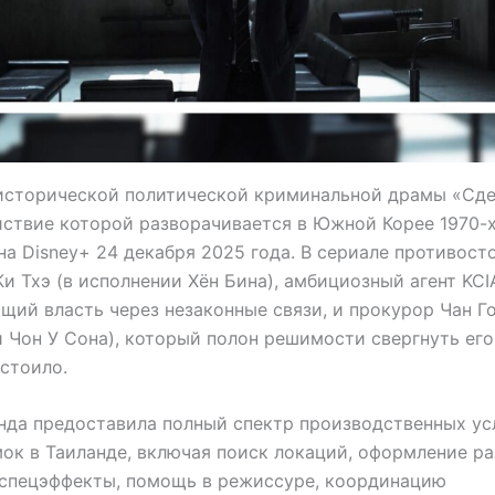
исторической политической криминальной драмы «Сде
йствие которой разворачивается в Южной Корее 1970-х
на Disney+ 24 декабря 2025 года. В сериале противост
Ки Тхэ (в исполнении Хён Бина), амбициозный агент KCI
ий власть через незаконные связи, и прокурор Чан Го
 Чон У Сона), который полон решимости свергнуть его,
 стоило.
да предоставила полный спектр производственных ус
ок в Таиланде, включая поиск локаций, оформление р
 спецэффекты, помощь в режиссуре, координацию