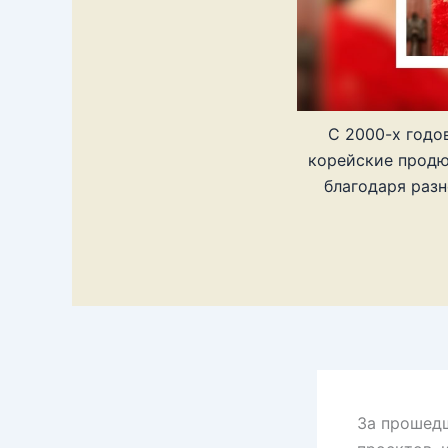
С 2000-х годо
корейские продю
благодаря раз
За прошедш