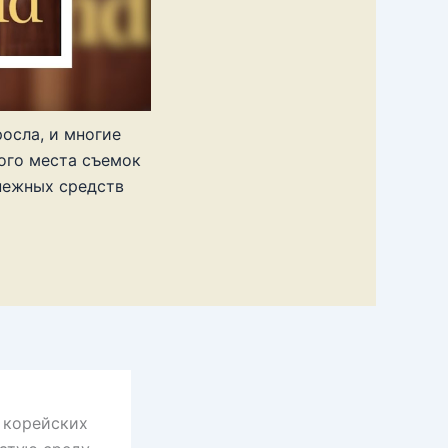
осла, и многие
ого места съемок
нежных средств
 корейских