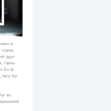
лано в
 годов,
оят друг
A, тайно
н Ён (в
 чего бы
луг во
азрешений