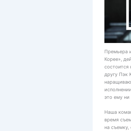
Премьера 
Корее», де
состоится 
другу Пэк 
наращивающ
исполнении
это ему ни
Наша коман
время съем
на съемку,