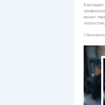
Благодаря
профессио
может пере
скоростью,
1. Цена призн