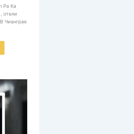
n Pa Ka
, отели
 В Чианграе