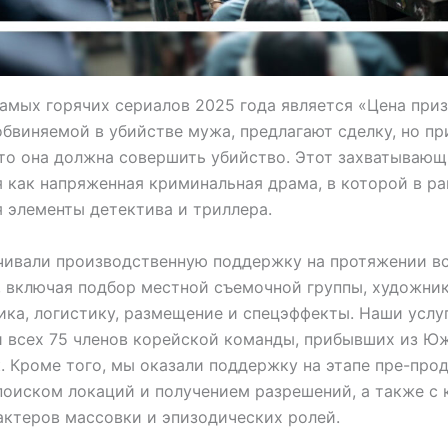
амых горячих сериалов 2025 года является «Цена приз
бвиняемой в убийстве мужа, предлагают сделку, но пр
что она должна совершить убийство. Этот захватываю
 как напряженная криминальная драма, в которой в р
 элементы детектива и триллера.
чивали производственную поддержку на протяжении в
, включая подбор местной съемочной группы, художни
ка, логистику, размещение и спецэффекты. Наши услу
 всех 75 членов корейской команды, прибывших из Ю
. Кроме того, мы оказали поддержку на этапе пре-про
поиском локаций и получением разрешений, а также с 
актеров массовки и эпизодических ролей.