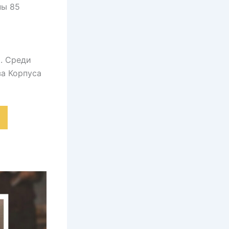
ны 85
. Среди
за Корпуса