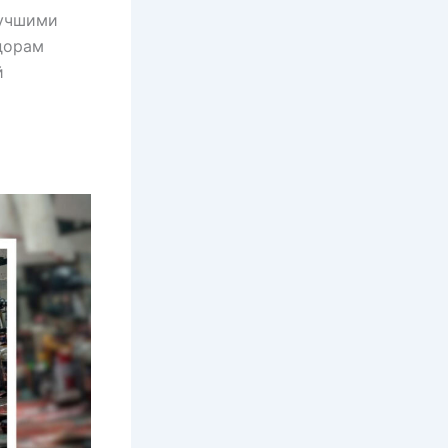
лучшими
дорам
й