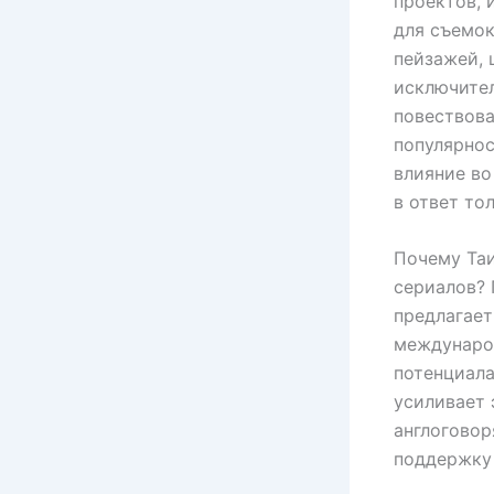
проектов, 
для съемок
пейзажей, 
исключител
повествова
популярнос
влияние во
в ответ то
Почему Таи
сериалов? 
предлагает
междунаро
потенциала
усиливает 
англогово
поддержку 