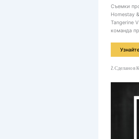
Съемки про
Homestay &
Tangerine V
команда пр
Узнайт
2. Сделано в 