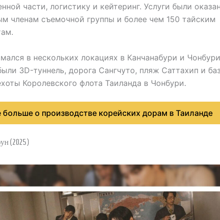
нной части, логистику и кейтеринг. Услуги были оказа
м членам съемочной группы и более чем 150 тайским
ам.
мался в нескольких локациях в Канчанабури и Чонбури
были 3D-туннель, дорога Сангчуто, пляж Саттахип и ба
хоты Королевского флота Таиланда в Чонбури.
е больше о производстве корейских дорам в Таиланде
ун (2025)