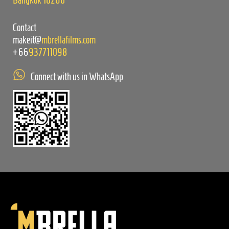
Contact
makeit@
mbrellafilms.com
+66
937711098
Connect with us in WhatsApp