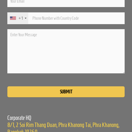
+1
Please
leave
this
field
empty.
Corporate HQ
8/1, 2 Soi Rim Thang Duan, Phra Khanong Tai, Phra Khanong,
Bangkok 10260