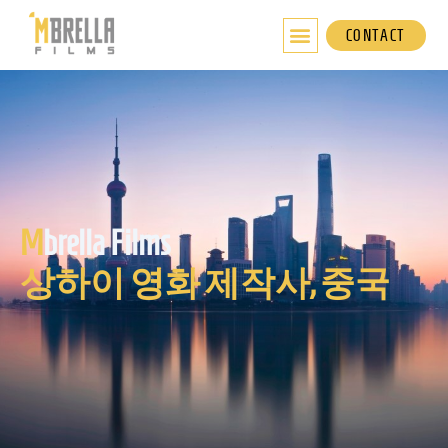
콘
텐
CONTACT
츠
로
건
너
뛰
기
M
brella Films
상하이 영화 제작사, 중국