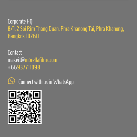
this
field
empty.
Corporate HQ
8/1, 2 Soi Rim Thang Duan, Phra Khanong Tai, Phra Khanong,
Bangkok 10260
Contact
makeit@
mbrellafilms.com
+66
937711098
Connect with us in WhatsApp