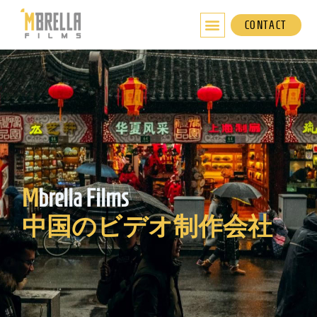
内
容
CONTACT
を
ス
キ
ッ
プ
M
brella Films
中国のビデオ制作会社