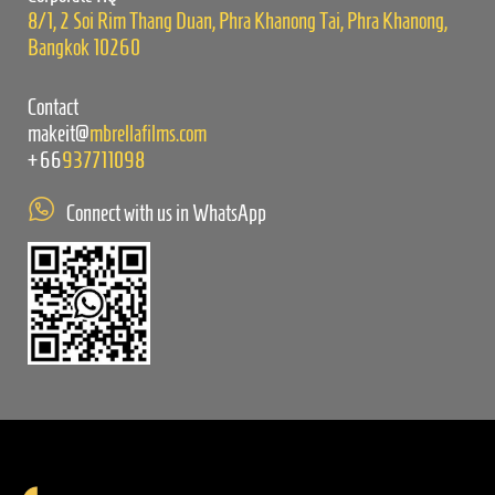
8/1, 2 Soi Rim Thang Duan, Phra Khanong Tai, Phra Khanong,
Bangkok 10260
Contact
makeit@
mbrellafilms.com
+66
937711098
Connect with us in WhatsApp