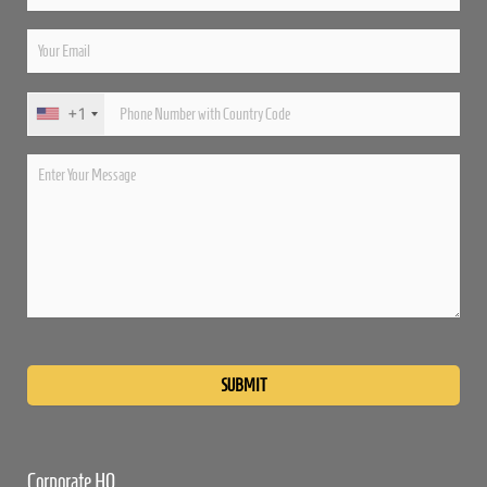
+1
Please
leave
this
field
empty.
Corporate HQ