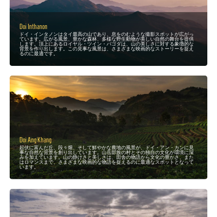
Doi Inthanon
ドイ・インタノンはタイ最高の山であり、息をのむような撮影スポットが広がっ
ています。広がる風景、豊かな森林、多様な野生動物が美しい自然の舞台を提供
します。頂上にあるロイヤル・ツイン・パゴダは、山の美しさに対する象徴的な
背景を作り出します。この見事な風景は、さまざまな映画的なストーリーを捉え
るのに最適です。
Doi Ang Khang
起伏に富んだ丘、段々畑、そして鮮やかな農地の風景が、ドイ・アン・カンに見
事な自然な背景を創り出しています。山岳部族の村とその独自の文化が環境に深
みを加えています。山の静けさと美しさは、田舎の物語から文化の豊かさ、また
はロマンスまで、さまざまな映画的な物語を捉えるのに最適なスポットとなって
います。