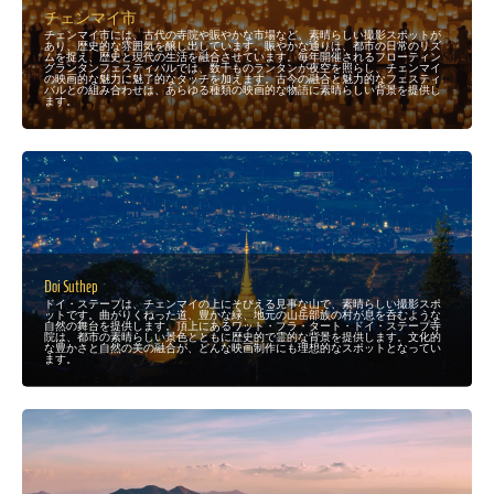
チェンマイ市
チェンマイ市には、古代の寺院や賑やかな市場など、素晴らしい撮影スポットが
あり、歴史的な雰囲気を醸し出しています。賑やかな通りは、都市の日常のリズ
ムを捉え、歴史と現代の生活を融合させています。毎年開催されるフローティン
グランタンフェスティバルでは、数千ものランタンが夜空を照らし、チェンマイ
の映画的な魅力に魅了的なタッチを加えます。古今の融合と魅力的なフェスティ
バルとの組み合わせは、あらゆる種類の映画的な物語に素晴らしい背景を提供し
ます。
Doi Suthep
ドイ・ステープは、チェンマイの上にそびえる見事な山で、素晴らしい撮影スポ
ットです。曲がりくねった道、豊かな緑、地元の山岳部族の村が息を呑むような
自然の舞台を提供します。頂上にあるワット・プラ・タート・ドイ・ステープ寺
院は、都市の素晴らしい景色とともに歴史的で霊的な背景を提供します。文化的
な豊かさと自然の美の融合が、どんな映画制作にも理想的なスポットとなってい
ます。