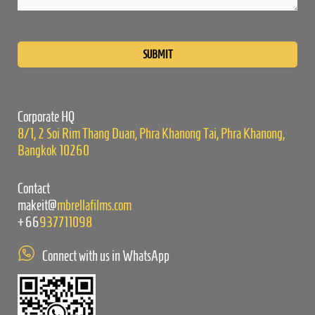
Please
leave
this
field
empty.
Corporate HQ
8/1, 2 Soi Rim Thang Duan, Phra Khanong Tai, Phra Khanong,
Bangkok 10260
Contact
makeit@
mbrellafilms.com
+66
937711098
Connect with us in WhatsApp