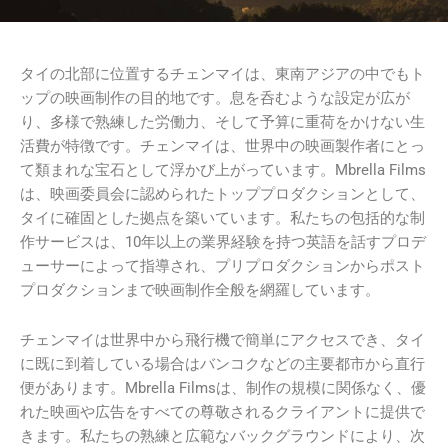
タイの北部に位置するチェンマイは、東南アジアの中でもト
ップの映画制作の目的地です。息を呑むような設定が広が
り、多様で熟練した労働力、そして予算に重荷をかけない生
活費が特徴です。チェンマイは、世界中の映画製作者にとっ
て類まれな宝石として浮かび上がっています。Mbrella Films
は、映画委員会に認められたトッププロダクションとして、
タイに確固とした拠点を築いています。私たちの包括的な制
作サービスは、10年以上の業界経験を持つ英語を話すプロデ
ューサーによって指導され、プリプロダクションからポスト
プロダクションまで映画制作全般を網羅しています。
チェンマイは世界中から飛行機で簡単にアクセスでき、タイ
に既に到着している場合はバンコクなどの主要都市から直行
便があります。Mbrella Filmsは、制作の規模に関係なく、優
れた映画や広告をすべての尊敬されるクライアントに提供で
きます。私たちの熟練と広範なバックグラウンドにより、次