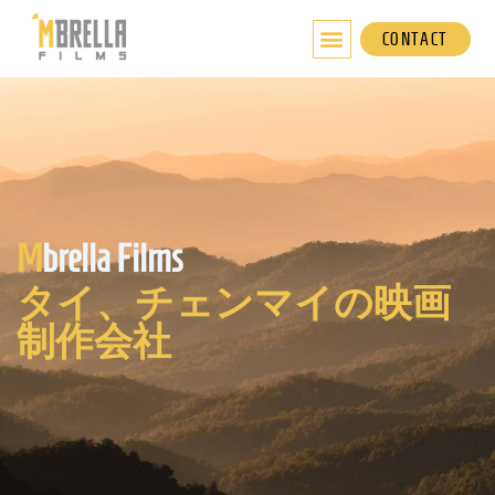
内
容
CONTACT
を
ス
キ
ッ
プ
M
brella Films
タイ、チェンマイの映画
制作会社