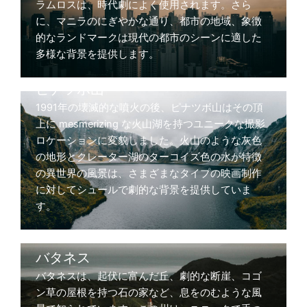
ラムロスは、時代劇によく使用されます。さら
に、マニラのにぎやかな通り、都市の地域、象徴
的なランドマークは現代の都市のシーンに適した
多様な背景を提供します。
ピナツボ山
1991年の壊滅的な噴火の後、ピナツボ山はその頂
上に mesmerizing な火山湖を持つユニークな撮影
ロケーションに変貌しました。火山のような灰色
の地形とクレーター湖のターコイズ色の水が特徴
の異世界の風景は、さまざまなタイプの映画制作
に対してシュールで劇的な背景を提供していま
す。
バタネス
バタネスは、起伏に富んだ丘、劇的な断崖、コゴ
ン草の屋根を持つ石の家など、息をのむような風