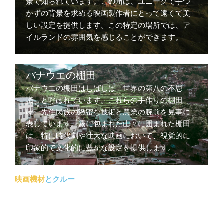
景で知られています。この州は、ユニークで手つ
かずの背景を求める映画製作者にとって遠くて美
しい設定を提供します。この特定の場所では、ア
イルランドの雰囲気を感じることができます。
バナウエの棚田
バナウエの棚田はしばしば「世界の第八の不思
議」と呼ばれています。これらの手作りの棚田
は、先住民族の緻密な技術と農業の腕前を見事に
表しています。霧に包まれた山々に囲まれた棚田
は、特に時代劇や壮大な映画において、視覚的に
印象的で文化的に豊かな設定を提供します。
映画機材
とクルー