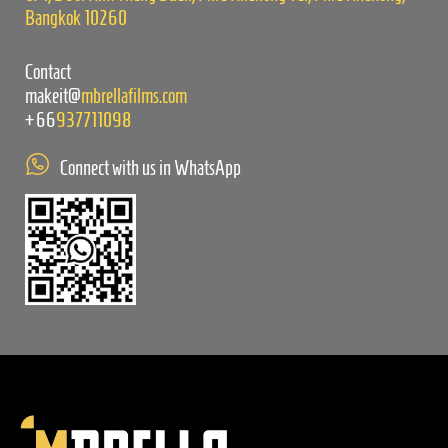
Bangkok 10260
Contact
makeit@
mbrellafilms.com
+66
937711098
Connect with us in WhatsApp