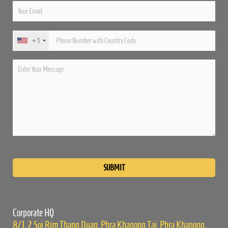
+1
Please
leave
this
field
empty.
Corporate HQ
8/1, 2 Soi Rim Thang Duan, Phra Khanong Tai, Phra Khanong,