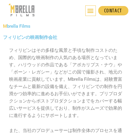
内
容
CONTACT
を
ス
M
brella Films
キ
フィリピンの映画制作会社
ッ
プ
フィリピンはその多様な風景と手頃な制作コストのた
め、国際的な映画制作の人気のある場所となっていま
す。ハリウッドの作品である「アポカリプス・ナウ」や
「ボーン・レガシー」などがこの国で撮影され、地元の
映画産業に貢献しています。Mbrella Filmsは、経験豊富
なチームと最新の設備を備え、フィリピンでの制作を円
滑かつ効率的に進めるお手伝いができます。プリプロダ
クションからポストプロダクションまでをカバーする幅
広いサービスを提供しており、制作がスムーズで効果的
に進行するようにサポートします。
また、当社のプロデューサーは制作全体のプロセスを通