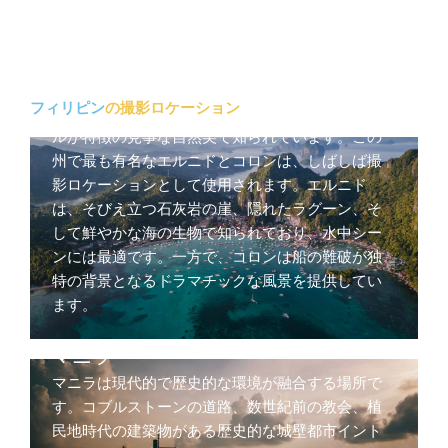
パラワン
パラワンは、石灰岩のカースト形成、透明度の高
フィリピン
の撮影ロケーション
いターコイズ色の水、そして青々としたジャング
ルが特徴の見事な自然美で知られています。この
州で最も有名なエルニドとコロンは、しばしば撮
影ロケーションとして使用されます。エルニド
は、そびえ立つ石灰岩の崖、隠れたラグーン、そ
して鮮やかな海の生物で知られており、水中シー
ンには最適です。一方で、コロンは船の難破が独
特の背景となるドラマチックな風景を提供してい
ます。
マニラ
マニラは現代的で歴史的な環境が融合する場所で
す。コブルストーンの道路、数世紀前の教会、植
民地時代の建築物がある歴史的な城壁都市イント