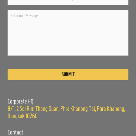
Please
leave
this
field
empty.
Corporate HQ
8/1, 2 Soi Rim Thang Duan, Phra Khanong Tai, Phra Khanong,
Bangkok 10260
Contact