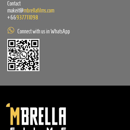
Contact
makeit@
mbrellafilms.com
+66
937711098
Connect with us in WhatsApp