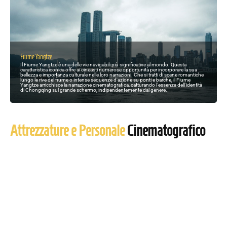
Fiume Yangtze
Il Fiume Yangtze è una delle vie navigabili più significative al mondo. Questa
caratteristica iconica offre ai cineasti numerose opportunità per incorporare la sua
bellezza e importanza culturale nelle loro narrazioni. Che si tratti di scene romantiche
lungo le rive del fiume o intense sequenze d'azione su ponti e barche, il Fiume
Yangtze arricchisce la narrazione cinematografica, catturando l'essenza dell'identità
di Chongqing sul grande schermo, indipendentemente dal genere.
Attrezzature e Personale
Cinematografico