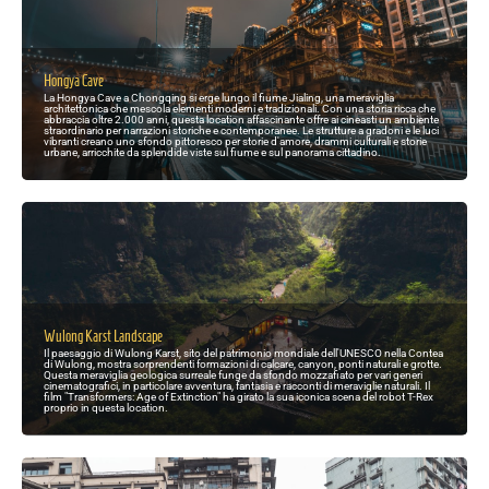
Hongya Cave
La Hongya Cave a Chongqing si erge lungo il fiume Jialing, una meraviglia
architettonica che mescola elementi moderni e tradizionali. Con una storia ricca che
abbraccia oltre 2.000 anni, questa location affascinante offre ai cineasti un ambiente
straordinario per narrazioni storiche e contemporanee. Le strutture a gradoni e le luci
vibranti creano uno sfondo pittoresco per storie d'amore, drammi culturali e storie
urbane, arricchite da splendide viste sul fiume e sul panorama cittadino.
Wulong Karst Landscape
Il paesaggio di Wulong Karst, sito del patrimonio mondiale dell'UNESCO nella Contea
di Wulong, mostra sorprendenti formazioni di calcare, canyon, ponti naturali e grotte.
Questa meraviglia geologica surreale funge da sfondo mozzafiato per vari generi
cinematografici, in particolare avventura, fantasia e racconti di meraviglie naturali. Il
film "Transformers: Age of Extinction" ha girato la sua iconica scena del robot T-Rex
proprio in questa location.