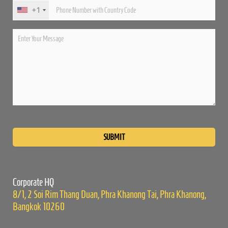
+1
Please
leave
this
field
empty.
Corporate HQ
8/1, 2 Soi Rim Thang Duan, Phra Khanong Tai, Phra Khanong,
Bangkok 10260