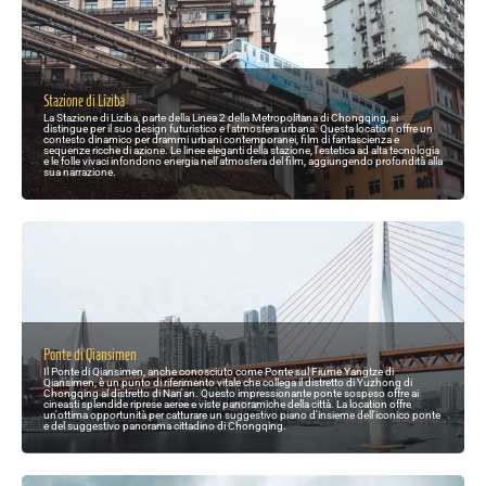
Stazione di Liziba
La Stazione di Liziba, parte della Linea 2 della Metropolitana di Chongqing, si
distingue per il suo design futuristico e l'atmosfera urbana. Questa location offre un
contesto dinamico per drammi urbani contemporanei, film di fantascienza e
sequenze ricche di azione. Le linee eleganti della stazione, l'estetica ad alta tecnologia
e le folle vivaci infondono energia nell'atmosfera del film, aggiungendo profondità alla
sua narrazione.
Ponte di Qiansimen
Il Ponte di Qiansimen, anche conosciuto come Ponte sul Fiume Yangtze di
Qiansimen, è un punto di riferimento vitale che collega il distretto di Yuzhong di
Chongqing al distretto di Nan'an. Questo impressionante ponte sospeso offre ai
cineasti splendide riprese aeree e viste panoramiche della città. La location offre
un'ottima opportunità per catturare un suggestivo piano d'insieme dell'iconico ponte
e del suggestivo panorama cittadino di Chongqing.