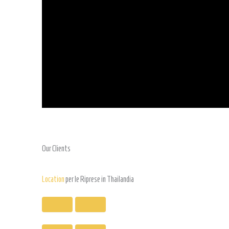
Our Clients
Location
per le Riprese in Thailandia