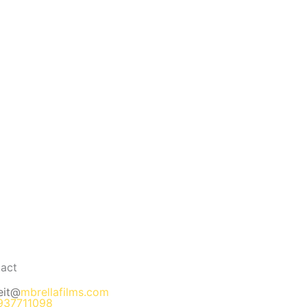
act
eit@
mbrellafilms.com
937711098