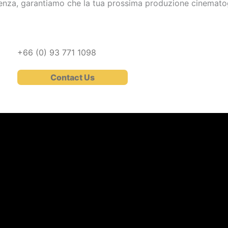
nza, garantiamo che la tua prossima produzione cinematogr
+66 (0)
93 771 1098
Contact Us