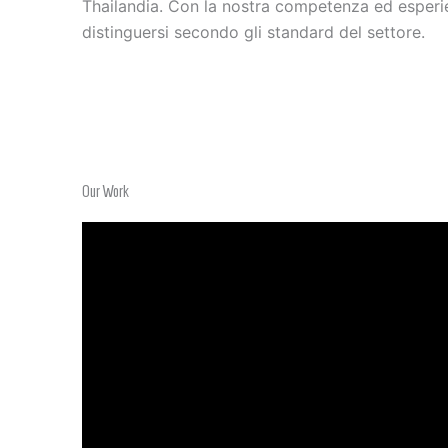
Thailandia. Con la nostra competenza ed esperie
distinguersi secondo gli standard del settore.
Our Work