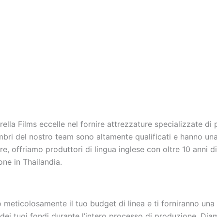
ella Films eccelle nel fornire attrezzature specializzate di
mbri del nostro team sono altamente qualificati e hanno una
re, offriamo produttori di lingua inglese con oltre 10 anni 
ne in Thailandia.
o meticolosamente il tuo budget di linea e ti forniranno una 
 dei tuoi fondi durante l’intero processo di produzione. Dia