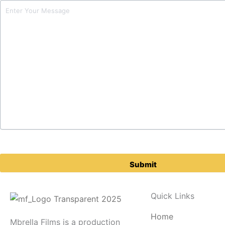
Please
leave
this
field
Quick Links
empty.
Home
Mbrella Films is a production