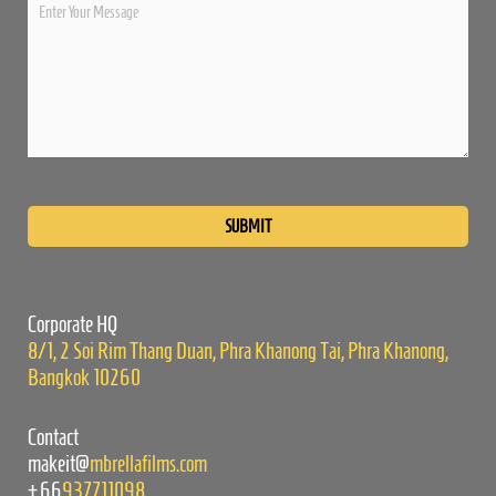
Please
leave
this
field
empty.
Corporate HQ
8/1, 2 Soi Rim Thang Duan, Phra Khanong Tai, Phra Khanong,
Bangkok 10260
Contact
makeit@
mbrellafilms.com
+66
937711098