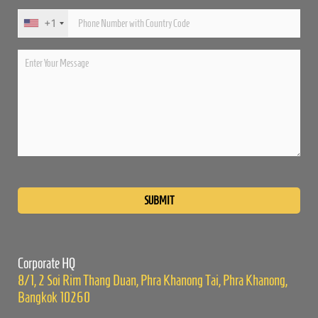
+1
Please
leave
this
field
empty.
Corporate HQ
8/1, 2 Soi Rim Thang Duan, Phra Khanong Tai, Phra Khanong,
Bangkok 10260