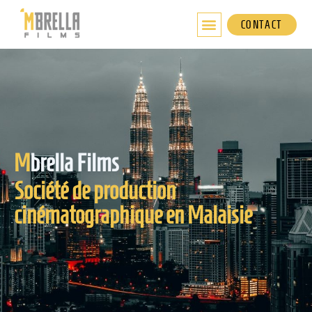
Aller
au
CONTACT
contenu
M
brella Films
Société de production
cinématographique en Malaisie