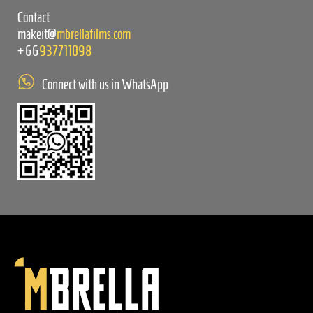
Contact
makeit@
mbrellafilms.com
+66
937711098
Connect with us in WhatsApp