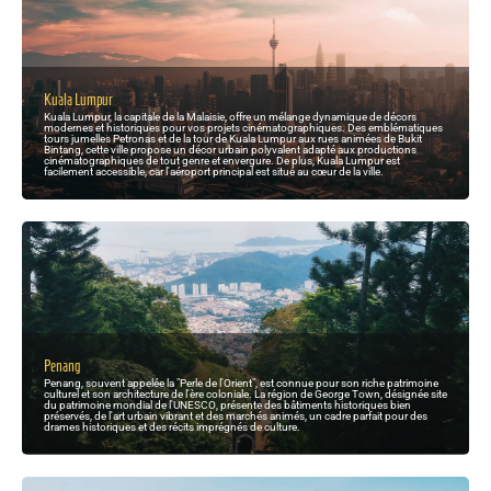
Kuala Lumpur
Kuala Lumpur, la capitale de la Malaisie, offre un mélange dynamique de décors
modernes et historiques pour vos projets cinématographiques. Des emblématiques
tours jumelles Petronas et de la tour de Kuala Lumpur aux rues animées de Bukit
Bintang, cette ville propose un décor urbain polyvalent adapté aux productions
cinématographiques de tout genre et envergure. De plus, Kuala Lumpur est
facilement accessible, car l'aéroport principal est situé au cœur de la ville.
Penang
Penang, souvent appelée la "Perle de l'Orient", est connue pour son riche patrimoine
culturel et son architecture de l'ère coloniale. La région de George Town, désignée site
du patrimoine mondial de l'UNESCO, présente des bâtiments historiques bien
préservés, de l'art urbain vibrant et des marchés animés, un cadre parfait pour des
drames historiques et des récits imprégnés de culture.