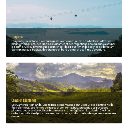
Langkawi
Langkawi, un archipel d'îles au large de la côte nord-ouest de la Malaisie, offre des
plages immaculées, des jungles luxuriantes et des formations géologiques à couper
le souffle. Ce lieu pittoresque est un choix idéal pour filmer des scènes se déroulant
dans un paradis tropical, des drames en bord de mer et des films d'aventure.
Cameron Highlands
Les Cameron Highlands, une région de montagne connue pour ses plantations de
thé vallonnées, ses fermes de fraises et son climat frais, présente des paysages
pittoresques avec des collines brumeuses et une végétation luxuriante. C'est un
cadre tranquille idéal pour diverses productions, surtout celles des genres romance et
drame.