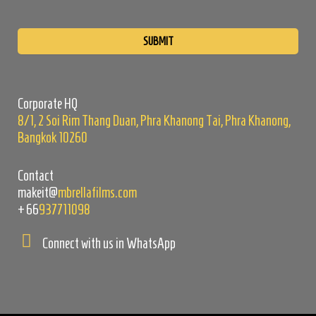
Please
leave
this
field
empty.
Corporate HQ
8/1, 2 Soi Rim Thang Duan, Phra Khanong Tai, Phra Khanong,
Bangkok 10260
Contact
makeit@
mbrellafilms.com
+66
937711098
Connect with us in WhatsApp