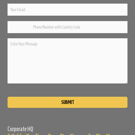
Please
leave
this
field
empty.
Corporate HQ