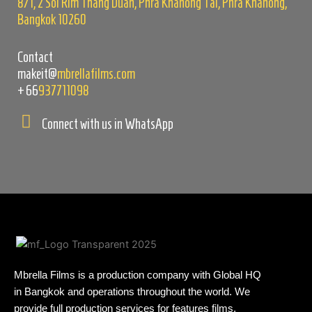
8/1, 2 Soi Rim Thang Duan, Phra Khanong Tai, Phra Khanong,
Bangkok 10260
Contact
makeit@
mbrellafilms.com
+66
937711098
Connect with us in WhatsApp
Mbrella Films is a production company with Global HQ
in Bangkok and operations throughout the world. We
provide full production services for features films,