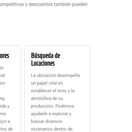
s competitivas y descuentos también pueden
tores
Búsqueda de
Locaciones
nto
ial
La ubicación desempeña
ión
un papel vital en
s
establecer el tono y la
ing
atmósfera de su
eda y
producción. Podemos
ores
ayudarle a explorar y
jor a
buscar diversos
itos de
escenarios dentro de