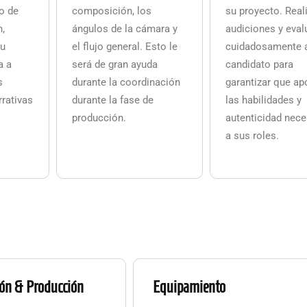
o de
composición, los
su proyecto. Rea
n,
ángulos de la cámara y
audiciones y eva
su
el flujo general. Esto le
cuidadosamente 
a a
será de gran ayuda
candidato para
s
durante la coordinación
garantizar que ap
rrativas
durante la fase de
las habilidades y
producción.
autenticidad nece
a sus roles.
ón & Producción
Equipamiento