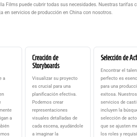
ella Films puede cubrir todas sus necesidades. Nuestras tarifa
ja en servicios de producción en China con nosotros.
Creación de
Selección de Ac
Storyboards
Encontrar el tale
e a
Visualizar su proyecto
perfecto es esenc
es crucial para una
para una producc
en
planificación efectiva.
exitosa. Nuestro
e
Podemos crear
servicios de cast
zmente
representaciones
incluyen la búsqu
igan a
visuales detalladas de
selección de act
mbién
cada escena, ayudándole
que se ajusten me
rnos
a imaginar la
los roles y requis